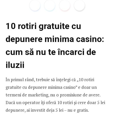
10 rotiri gratuite cu
depunere minima casino:
cum să nu te încarci de
iluzii
În primul rând, trebuie să înțelegi că „10 rotiri
gratuite cu depunere minima casino” e doar un
termeni de marketing, nu o promisiune de avere.
Dacă un operator îți oferă 10 rotiri și cere doar 5 lei
depunere, ai investit deja 5 lei – nu e gratis.