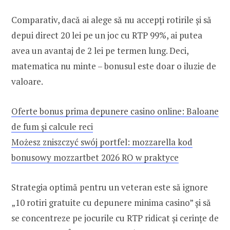
Comparativ, dacă ai alege să nu accepți rotirile și să
depui direct 20 lei pe un joc cu RTP 99%, ai putea
avea un avantaj de 2 lei pe termen lung. Deci,
matematica nu minte – bonusul este doar o iluzie de
valoare.
Oferte bonus prima depunere casino online: Baloane
de fum și calcule reci
Możesz zniszczyć swój portfel: mozzarella kod
bonusowy mozzartbet 2026 RO w praktyce
Strategia optimă pentru un veteran este să ignore
„10 rotiri gratuite cu depunere minima casino” și să
se concentreze pe jocurile cu RTP ridicat și cerințe de