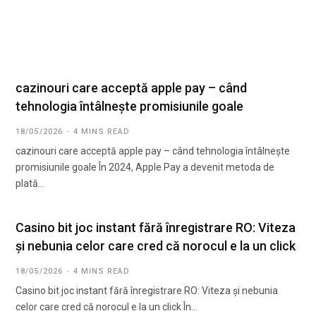
cazinouri care acceptă apple pay – când
tehnologia întâlnește promisiunile goale
18/05/2026
4 MINS READ
cazinouri care acceptă apple pay – când tehnologia întâlnește
promisiunile goale În 2024, Apple Pay a devenit metoda de
plată…
Casino bit joc instant fără înregistrare RO: Viteza
și nebunia celor care cred că norocul e la un click
18/05/2026
4 MINS READ
Casino bit joc instant fără înregistrare RO: Viteza și nebunia
celor care cred că norocul e la un click În…