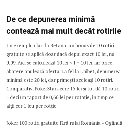
De ce depunerea minimă
contează mai mult decât rotirile
Un exemplu clar: la Betano, un bonus de 10 rotiri
gratuite se aplică doar dacă depui exact 10 lei, nu
9,99. Aici se calculează 10 lei × 1 = 10 lei, iar orice
abatere anulează oferta. La fel la Unibet, depunerea
minimă este 20 lei, dar primești aceleași 10 rotiri.
Comparativ, PokerStars cere 15 lei și tot dă 10 rotiri
– deci un raport de 0,66 lei per rotație, în timp ce
alții cer 1 leu per rotție.
Joker 100 rotiri gratuite fără rulaj România – Oglindă