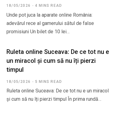
18/05/2026
4 MINS READ
Unde pot juca la aparate online România:
adevărul rece al gamerului sătul de false
promisiuni Un bilet de 10 lei…
Ruleta online Suceava: De ce tot nu e
un miracol și cum să nu îți pierzi
timpul
18/05/2026
5 MINS READ
Ruleta online Suceava: De ce tot nu e un miracol
și cum să nu îți pierzi timpul În prima rundă…