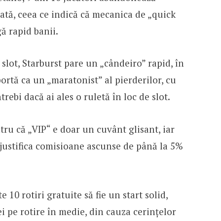
ată, ceea ce indică că mecanica de „quick
gă rapid banii.
lot, Starburst pare un „cândeiro” rapid, în
rtă ca un „maratonist” al pierderilor, cu
ntrebi dacă ai ales o ruletă în loc de slot.
tru că „VIP“ e doar un cuvânt glisant, iar
a justifica comisioane ascunse de până la 5%
te 10 rotiri gratuite să fie un start solid,
ei pe rotire în medie, din cauza cerințelor