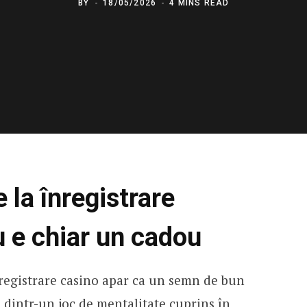
BY
18/05/2026
4 MINS READ
e la înregistrare
u e chiar un cadou
înregistrare casino apar ca un semn de bun
te dintr-un joc de mentalitate cuprins în