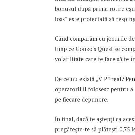
bonusul după prima rotire eșu
loss” este proiectată să respin
Când comparăm cu jocurile de s
timp ce Gonzo’s Quest se compo
volatilitate care te face să te î
De ce nu există „VIP” real? Pen
operatorii îl folosesc pentru 
pe fiecare depunere.
În final, dacă te aștepți ca aces
pregătește-te să plătești 0,75 l