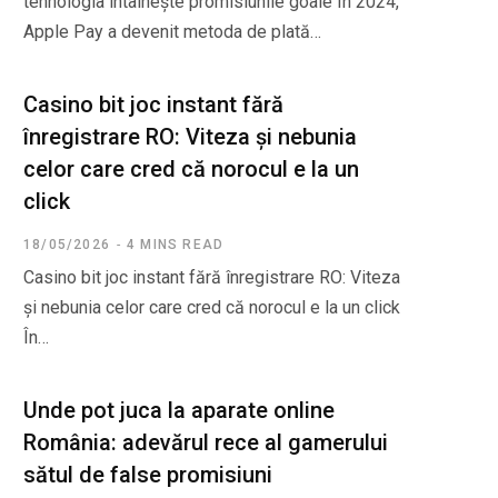
tehnologia întâlnește promisiunile goale În 2024,
Apple Pay a devenit metoda de plată…
Casino bit joc instant fără
înregistrare RO: Viteza și nebunia
celor care cred că norocul e la un
click
18/05/2026
4 MINS READ
Casino bit joc instant fără înregistrare RO: Viteza
și nebunia celor care cred că norocul e la un click
În…
Unde pot juca la aparate online
România: adevărul rece al gamerului
sătul de false promisiuni