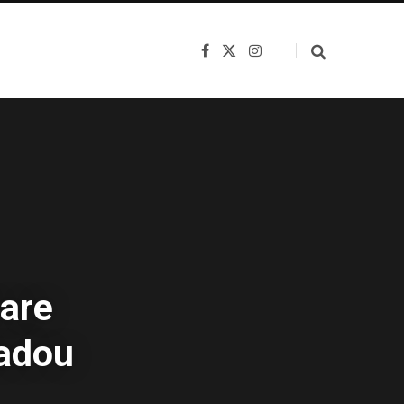
F
X
I
a
(
n
c
T
s
e
w
t
b
i
a
o
t
g
o
t
r
k
e
a
r
m
)
rare
cadou