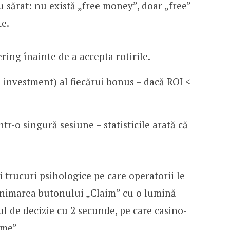
ău sărat: nu există „free money”, doar „free”
te.
ering înainte de a accepta rotirile.
 investment) al fiecărui bonus – dacă ROI <
tr-o singură sesiune – statisticile arată că
și trucuri psihologice pe care operatorii le
nimarea butonului „Claim” cu o lumină
ul de decizie cu 2 secunde, pe care casino-
ime”.