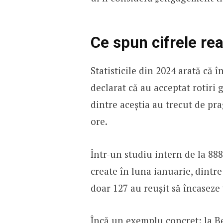
Ce spun cifrele rea
Statisticile din 2024 arată că 
declarat că au acceptat rotiri 
dintre aceștia au trecut de p
ore.
Într-un studiu intern de la 888
create în luna ianuarie, dintre 
doar 127 au reușit să încaseze
Încă un exemplu concret: la B