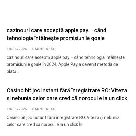
cazinouri care acceptă apple pay – când
tehnologia întâlnește promisiunile goale
18/05/2026
4 MINS READ
cazinouri care acceptă apple pay – când tehnologia întâlnește
promisiunile goale În 2024, Apple Pay a devenit metoda de
plată…
Casino bit joc instant fără înregistrare RO: Viteza
și nebunia celor care cred că norocul e la un click
18/05/2026
4 MINS READ
Casino bit joc instant fără înregistrare RO: Viteza și nebunia
celor care cred că norocul e la un click În…