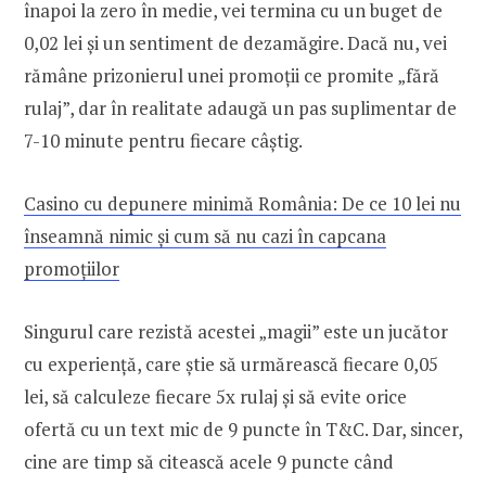
înapoi la zero în medie, vei termina cu un buget de
0,02 lei și un sentiment de dezamăgire. Dacă nu, vei
rămâne prizonierul unei promoții ce promite „fără
rulaj”, dar în realitate adaugă un pas suplimentar de
7-10 minute pentru fiecare câștig.
Casino cu depunere minimă România: De ce 10 lei nu
înseamnă nimic și cum să nu cazi în capcana
promoțiilor
Singurul care rezistă acestei „magii” este un jucător
cu experiență, care știe să urmărească fiecare 0,05
lei, să calculeze fiecare 5x rulaj și să evite orice
ofertă cu un text mic de 9 puncte în T&C. Dar, sincer,
cine are timp să citească acele 9 puncte când