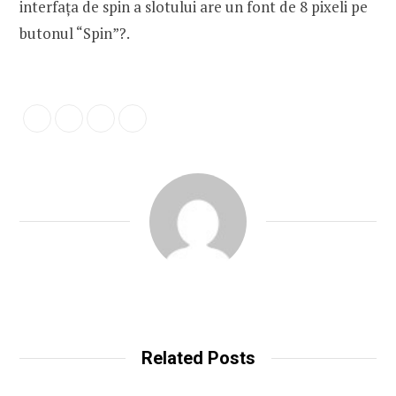
interfața de spin a slotului are un font de 8 pixeli pe
butonul “Spin”?.
Related Posts