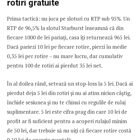
rotiri gratuite
Prima tactică: nu juca pe sloturi cu RTP sub 95%. Un
RTP de 96,5% la slotul Starburst înseamnă că din
fiecare 1000 de lei pariați, casa îți returnează 965 lei.
Dacă pariezi 10 lei pe fiecare rotire, pierzi în medie
0,35 lei per rotire – nu mare lucru, dar cumulativ
pentru 100 de rotiri ai pierdut 35 lei net.
În al doilea rând, setează un stop‑loss la 5 lei. Dacă ai
pierdut deja 5 lei din rotiri și nu ai atins niciun câștig,
închide sesiunea și nu te chinui cu regulile de rulaj
suplimentare. 5 lei este cifra prag din care 10 lei de
profit ar fi suficient pentru a acoperi rulajul minim
de 50 lei, dar trebuie să nu uiți că fiecare rotire costă
0,10 lei de energie mentală.