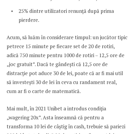
25% dintre utilizatori renunță după prima
pierdere.
Acum, să luăm în considerare timpul: un jucător tipic
petrece 15 minute pe fiecare set de 20 de rotiri,
adică 750 minute pentru 1000 de rotiri – 12,5 ore de
„joc gratuit”. Dacă te gândești că 12,5 ore de
distracție pot aduce 30 de lei, poate că ar fi mai util
să investești 30 de lei în ceva cu randament real,
cum ar fi o carte de matematică.
Mai mult, în 2021 Unibet a introdus condiția
„wagering 20x”. Asta înseamnă că pentru a
transforma 10 lei de câștig în cash, trebuie să pariezi