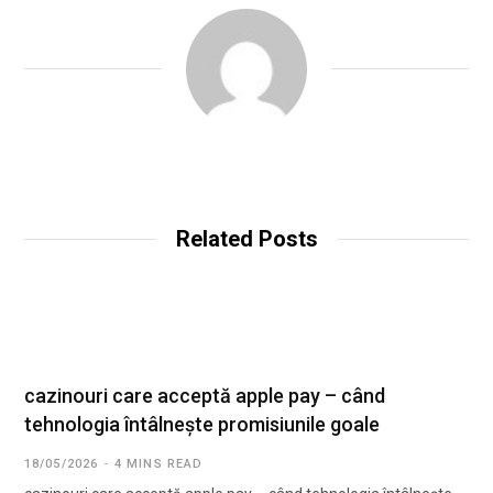
Related Posts
cazinouri care acceptă apple pay – când
tehnologia întâlnește promisiunile goale
18/05/2026
4 MINS READ