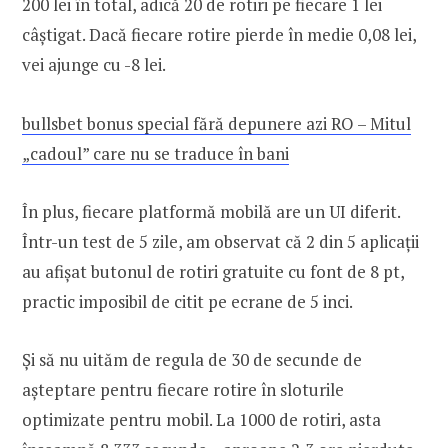
200 lei în total, adică 20 de rotiri pe fiecare 1 lei
câștigat. Dacă fiecare rotire pierde în medie 0,08 lei,
vei ajunge cu -8 lei.
bullsbet bonus special fără depunere azi RO – Mitul
„cadoul” care nu se traduce în bani
În plus, fiecare platformă mobilă are un UI diferit.
Într-un test de 5 zile, am observat că 2 din 5 aplicații
au afișat butonul de rotiri gratuite cu font de 8 pt,
practic imposibil de citit pe ecrane de 5 inci.
Și să nu uităm de regula de 30 de secunde de
așteptare pentru fiecare rotire în sloturile
optimizate pentru mobil. La 1000 de rotiri, asta