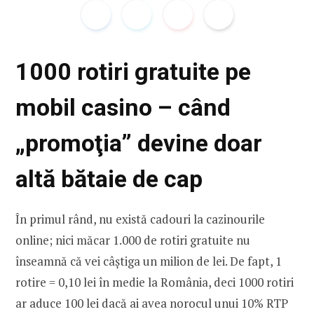
1000 rotiri gratuite pe
mobil casino – când
„promoţia” devine doar
altă bătaie de cap
În primul rând, nu există cadouri la cazinourile
online; nici măcar 1.000 de rotiri gratuite nu
înseamnă că vei câștiga un milion de lei. De fapt, 1
rotire = 0,10 lei în medie la România, deci 1000 rotiri
ar aduce 100 lei dacă ai avea norocul unui 10% RTP