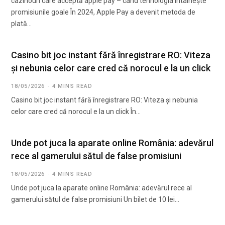
cazinouri care acceptă apple pay – când tehnologia întâlnește
promisiunile goale În 2024, Apple Pay a devenit metoda de
plată…
Casino bit joc instant fără înregistrare RO: Viteza
și nebunia celor care cred că norocul e la un click
18/05/2026
4 MINS READ
Casino bit joc instant fără înregistrare RO: Viteza și nebunia
celor care cred că norocul e la un click În…
Unde pot juca la aparate online România: adevărul
rece al gamerului sătul de false promisiuni
18/05/2026
4 MINS READ
Unde pot juca la aparate online România: adevărul rece al
gamerului sătul de false promisiuni Un bilet de 10 lei…