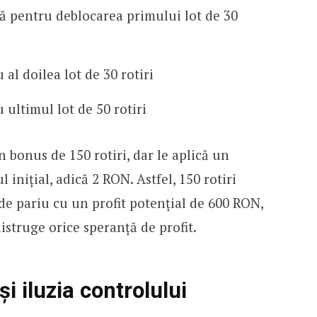
ă pentru deblocarea primului lot de 30
l doilea lot de 30 rotiri
ultimul lot de 50 rotiri
 bonus de 150 rotiri, dar le aplică un
nițial, adică 2 RON. Astfel, 150 rotiri
e pariu cu un profit potențial de 600 RON,
istruge orice speranță de profit.
 și iluzia controlului