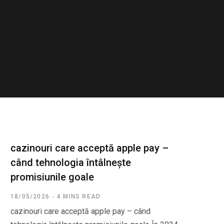
cazinouri care acceptă apple pay –
când tehnologia întâlnește
promisiunile goale
18/05/2026
4 MINS READ
cazinouri care acceptă apple pay – când