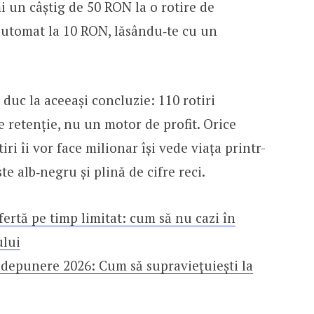
i un câștig de 50 RON la o rotire de
automat la 10 RON, lăsându‑te cu un
e duc la aceeași concluzie: 110 rotiri
 retenție, nu un motor de profit. Orice
iri îi vor face milionar își vede viața printr-
ste alb‑negru și plină de cifre reci.
fertă pe timp limitat: cum să nu cazi în
ului
 depunere 2026: Cum să supraviețuiești la