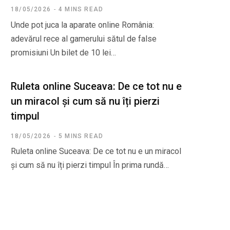
18/05/2026
4 MINS READ
Unde pot juca la aparate online România:
adevărul rece al gamerului sătul de false
promisiuni Un bilet de 10 lei…
Ruleta online Suceava: De ce tot nu e
un miracol și cum să nu îți pierzi
timpul
18/05/2026
5 MINS READ
Ruleta online Suceava: De ce tot nu e un miracol
și cum să nu îți pierzi timpul În prima rundă…