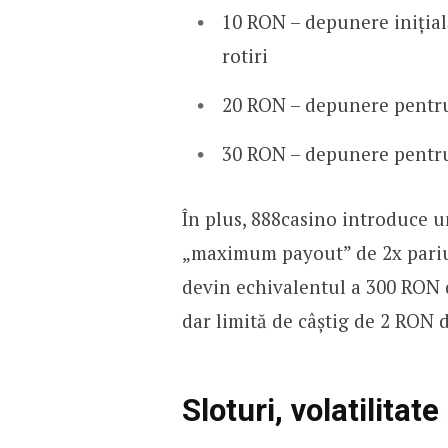
10 RON – depunere inițial
rotiri
20 RON – depunere pentru a
30 RON – depunere pentru 
În plus, 888casino introduce un
„maximum payout” de 2x pariul i
devin echivalentul a 300 RON d
dar limită de câștig de 2 RON d
Sloturi, volatilitate