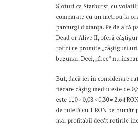
Sloturi ca Starburst, cu volatil
comparate cu un metrou la ora 
parcurgi distanța. Pe de altă pa
Dead or Alive II, oferă câștigur
rotiri ce promite „câștiguri ur
buzunar. Deci, „free” nu înseamn
But, dacă iei în considerare ra
fiecare câștig mediu este de 0,
este 110 × 0,08 × 0,30 ≈ 2,64 R
de ruletă cu 1 RON pe număr p
mai profitabil decât rotirile in