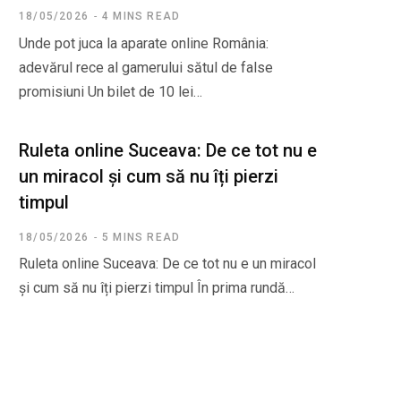
18/05/2026
4 MINS READ
Unde pot juca la aparate online România:
adevărul rece al gamerului sătul de false
promisiuni Un bilet de 10 lei…
Ruleta online Suceava: De ce tot nu e
un miracol și cum să nu îți pierzi
timpul
18/05/2026
5 MINS READ
Ruleta online Suceava: De ce tot nu e un miracol
și cum să nu îți pierzi timpul În prima rundă…