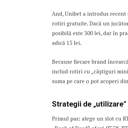
And, Unibet a introdus recent o
rotiri gratuite. Dacă un jucăt
posibilă este 300 lei, dar în pr
adică 15 lei.
Because fiecare brand încearcă
includ rotiri cu „câștiguri mini
suma pe care o pot acoperi din
Strategii de „utilizare”
Primul pas: alege un slot cu R