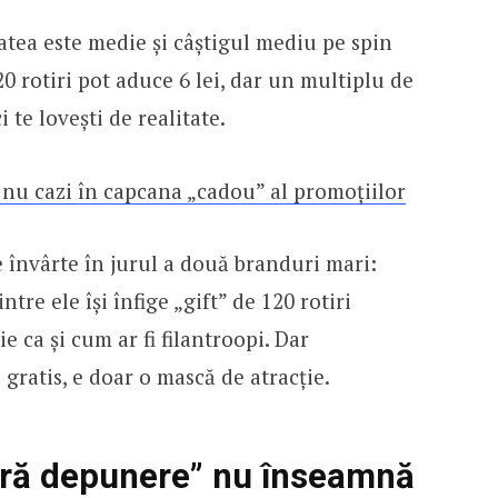
tatea este medie și câștigul mediu pe spin
20 rotiri pot aduce 6 lei, dar un multiplu de
i te lovești de realitate.
nu cazi în capcana „cadou” al promoțiilor
 învârte în jurul a două branduri mari:
ntre ele își înfige „gift” de 120 rotiri
e ca și cum ar fi filantroopi. Dar
gratis, e doar o mască de atracție.
fără depunere” nu înseamnă