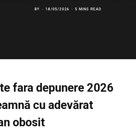
BY
18/05/2026
5 MINS READ
uite fara depunere 2026
seamnă cu adevărat
an obosit