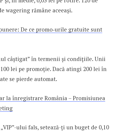
și, în medie, 0,03 lei pe rotire. 120 de
a de wagering rămâne aceeași.
epunere: De ce promo‑urile gratuite sunt
ul câștigat” în termenii și condițiile. Unii
 100 lei pe promoție. Dacă atingi 200 lei în
tate se pierde automat.
oar la înregistrare România – Promisiunea
eting
 „VIP”-ului fals, setează-ți un buget de 0,10