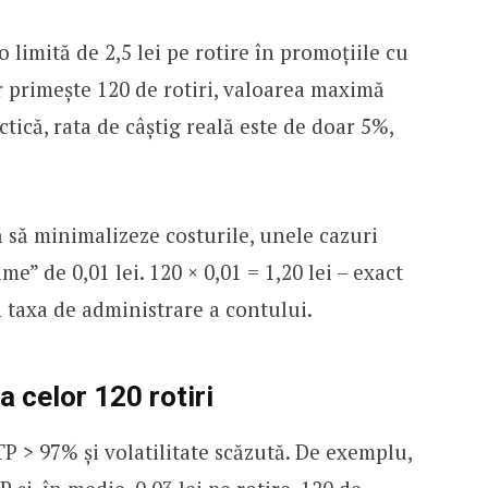
 limită de 2,5 lei pe rotire în promoțiile cu
or primește 120 de rotiri, valoarea maximă
actică, rata de câștig reală este de doar 5%,
 să minimalizeze costurile, unele cazuri
me” de 0,01 lei. 120 × 0,01 = 1,20 lei – exact
 taxa de administrare a contului.
 a celor 120 rotiri
TP > 97% și volatilitate scăzută. De exemplu,