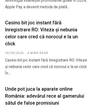
tehnologia întâlnește promisiunile goale În 2024,
Apple Pay a devenit metoda de plată…
Casino bit joc instant fără
înregistrare RO: Viteza și nebunia
celor care cred că norocul e la un
click
18/05/2026
4 MINS READ
Casino bit joc instant fără înregistrare RO: Viteza
și nebunia celor care cred că norocul e la un click
În…
Unde pot juca la aparate online
România: adevărul rece al gamerului
sătul de false promisiuni