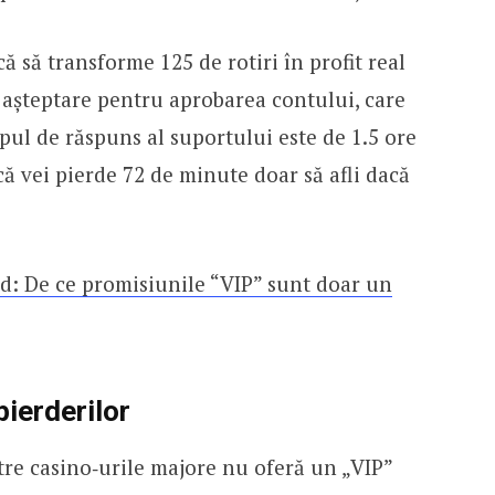
că să transforme 125 de rotiri în profit real
 așteptare pentru aprobarea contului, care
pul de răspuns al suportului este de 1.5 ore
 că vei pierde 72 de minute doar să afli dacă
d: De ce promisiunile “VIP” sunt doar un
pierderilor
tre casino‑urile majore nu oferă un „VIP”