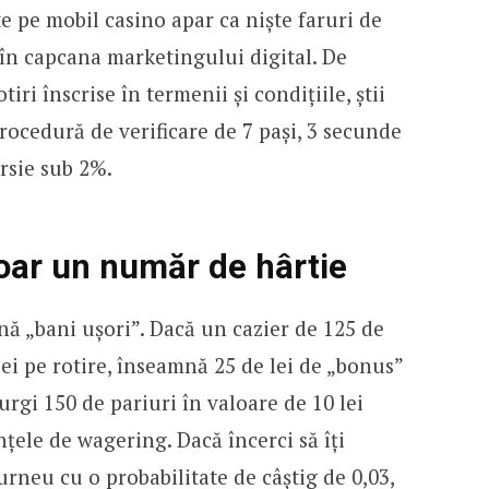
e pe mobil casino apar ca niște faruri de
 în capcana marketingului digital. De
iri înscrise în termenii și condițiile, știi
rocedură de verificare de 7 pași, 3 secunde
ersie sub 2%.
oar un număr de hârtie
ă „bani ușori”. Dacă un cazier de 125 de
lei pe rotire, înseamnă 25 de lei de „bonus”
curgi 150 de pariuri în valoare de 10 lei
nțele de wagering. Dacă încerci să îți
urneu cu o probabilitate de câștig de 0,03,