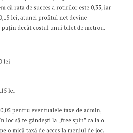
 că rata de succes a rotirilor este 0,35, iar
0,15 lei, atunci profitul net devine
mai puțin decât costul unui bilet de metrou.
0 lei
%
15 lei
 0,05 pentru eventualele taxe de admin,
 în loc să te gândești la „free spin” ca la o
pe o mică taxă de acces la meniul de joc.