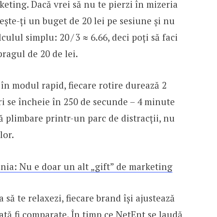
keting. Dacă vrei să nu te pierzi în mizeria
lește-ți un buget de 20 lei pe sesiune și nu
culul simplu: 20 / 3 ≈ 6.66, deci poți să faci
pragul de 20 de lei.
t în modul rapid, fiecare rotire durează 2
iri se încheie în 250 de secunde – 4 minute
ă plimbare printr-un parc de distracții, nu
lor.
nia: Nu e doar un alt „gift” de marketing
să te relaxezi, fiecare brand își ajustează
ată fi comparate. În timp ce NetEnt se laudă