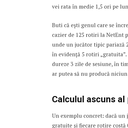
vei rata în medie 1,5 ori pe lu
Buti că ești genul care se încr
cazier de 125 rotiri la NetEnt
unde un jucător tipic pariază 
în evidență 5 rotiri „gratuita”.
dureze 3 zile de sesiune, în ti
ar putea să nu producă niciun 
Calculul ascuns al 
Un exemplu concret: dacă un ju
gratuite și fiecare rotire costă 