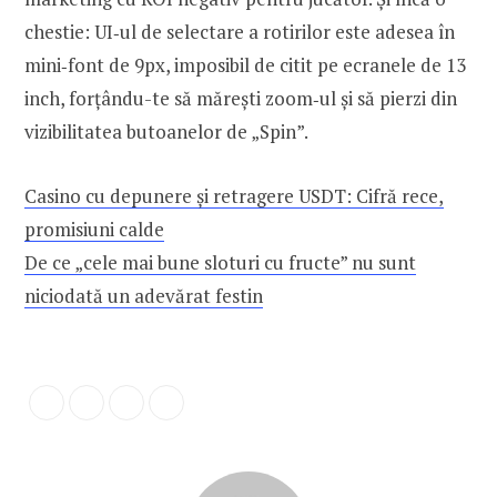
chestie: UI‑ul de selectare a rotirilor este adesea în
mini‑font de 9px, imposibil de citit pe ecranele de 13
inch, forțându-te să mărești zoom‑ul și să pierzi din
vizibilitatea butoanelor de „Spin”.
Casino cu depunere și retragere USDT: Cifră rece,
promisiuni calde
De ce „cele mai bune sloturi cu fructe” nu sunt
niciodată un adevărat festin