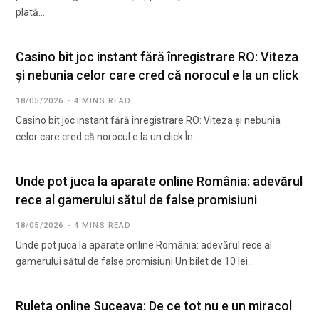
plată…
Casino bit joc instant fără înregistrare RO: Viteza
și nebunia celor care cred că norocul e la un click
18/05/2026
4 MINS READ
Casino bit joc instant fără înregistrare RO: Viteza și nebunia
celor care cred că norocul e la un click În…
Unde pot juca la aparate online România: adevărul
rece al gamerului sătul de false promisiuni
18/05/2026
4 MINS READ
Unde pot juca la aparate online România: adevărul rece al
gamerului sătul de false promisiuni Un bilet de 10 lei…
Ruleta online Suceava: De ce tot nu e un miracol