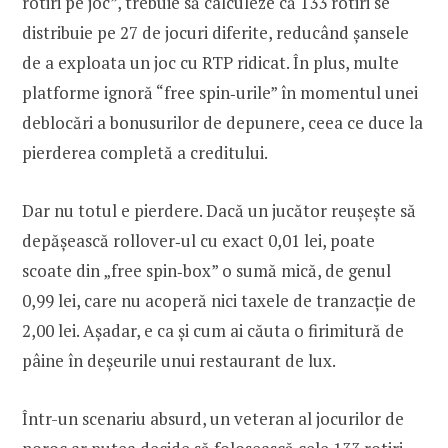
rotiri pe joc”, trebuie să calculeze că 133 rotiri se
distribuie pe 27 de jocuri diferite, reducând șansele
de a exploata un joc cu RTP ridicat. În plus, multe
platforme ignoră “free spin‑urile” în momentul unei
deblocări a bonusurilor de depunere, ceea ce duce la
pierderea completă a creditului.
Dar nu totul e pierdere. Dacă un jucător reușește să
depășească rollover‑ul cu exact 0,01 lei, poate
scoate din „free spin‑box” o sumă mică, de genul
0,99 lei, care nu acoperă nici taxele de tranzacție de
2,00 lei. Așadar, e ca și cum ai căuta o firimitură de
pâine în deșeurile unui restaurant de lux.
Într-un scenariu absurd, un veteran al jocurilor de