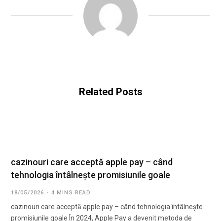
Related Posts
cazinouri care acceptă apple pay – când
tehnologia întâlnește promisiunile goale
18/05/2026
4 MINS READ
cazinouri care acceptă apple pay – când tehnologia întâlnește
promisiunile goale În 2024, Apple Pay a devenit metoda de