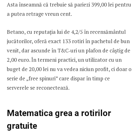
Asta înseamnă că trebuie să pariezi 399,00 lei pentru
a putea retrage vreun cent.
Betano, cu reputația lui de 4,2/5 în recensământul
jucătorilor, oferă exact 133 rotiri în pachetul de bun
venit, dar ascunde în T&C‑uri un plafon de câștig de
2,00 euro. În termeni practici, un utilizator cu un
buget de 20,00 lei nu va vedea niciun profit, ci doar o
serie de „free spinuri” care dispar în timp ce
serverele se reconectează.
Matematica grea a rotirilor
gratuite