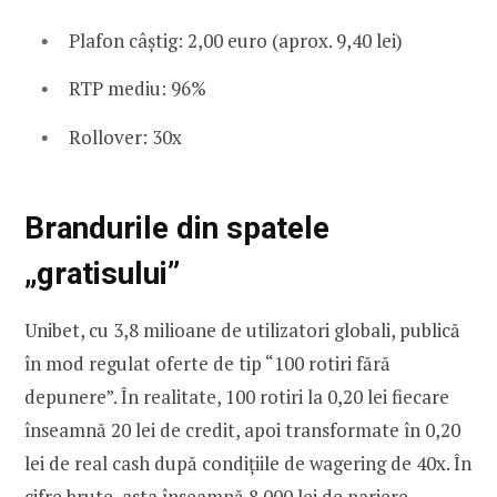
Plafon câștig: 2,00 euro (aprox. 9,40 lei)
RTP mediu: 96%
Rollover: 30x
Brandurile din spatele
„gratisului”
Unibet, cu 3,8 milioane de utilizatori globali, publică
în mod regulat oferte de tip “100 rotiri fără
depunere”. În realitate, 100 rotiri la 0,20 lei fiecare
înseamnă 20 lei de credit, apoi transformate în 0,20
lei de real cash după condițiile de wagering de 40x. În
cifre brute, asta înseamnă 8.000 lei de pariere