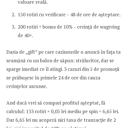
valoare reală.
150 rotiri cu verificare – 48 de ore de așteptare.
200 rotiri + bonus de 10% – cerință de wagering
de 40×.
Daria de „gift” pe care cazinourile o aruncă în fața ta
seamănă cu un balon de săpun: strălucitor, dar se
sparge imediat ce îl atingi. 3 cazuri din 5 de promoții
se prăbușesc în primele 24 de ore din cauza
cerințelor ascunse.
And dacă vrei să compari profitul așteptat, fă
calculul: 133 rotiri × 0,05 lei mediu pe spin = 6,65 lei.
Dar 6,65 lei nu acoperă nici taxa de tranzacție de 2