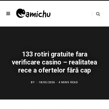
133 rotiri gratuite fara
verificare casino – realitatea
rece a ofertelor fără cap
BY
18/05/2026
4 MINS READ