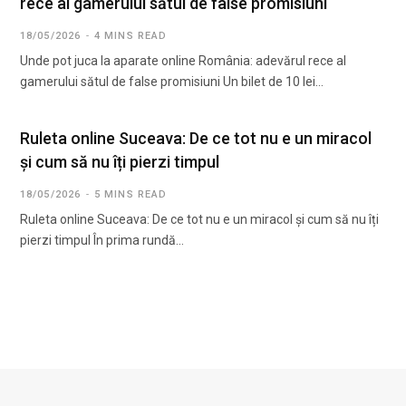
rece al gamerului sătul de false promisiuni
18/05/2026
4 MINS READ
Unde pot juca la aparate online România: adevărul rece al
gamerului sătul de false promisiuni Un bilet de 10 lei…
Ruleta online Suceava: De ce tot nu e un miracol
și cum să nu îți pierzi timpul
18/05/2026
5 MINS READ
Ruleta online Suceava: De ce tot nu e un miracol și cum să nu îți
pierzi timpul În prima rundă…