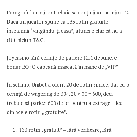
Paragraful următor trebuie să conțină un număr: 12.
Dacă un jucător spune că 133 rotiri gratuite
înseamnă “vingându-ți casa”, atunci e clar că nu a
citit niciun T&C.
Joycasino fără cerințe de pariere fără depunere
bonus RO: O capcană mascată în haine de „VIP”
În schimb, Unibet a oferit 20 de rotiri zilnice, dar cu o
cerință de wagering de 30×. 20 × 30 = 600, deci
trebuie să pariezi 600 de lei pentru a extrage 1 leu
din acele rotiri „ gratuite”.
133 rotiri „gratuit” – fără verificare, fără