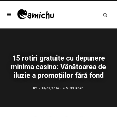
15 rotiri gratuite cu depunere
minima casino: Vânătoarea de
iluzie a promoțiilor fără fond
BY
18/05/2026
4 MINS READ