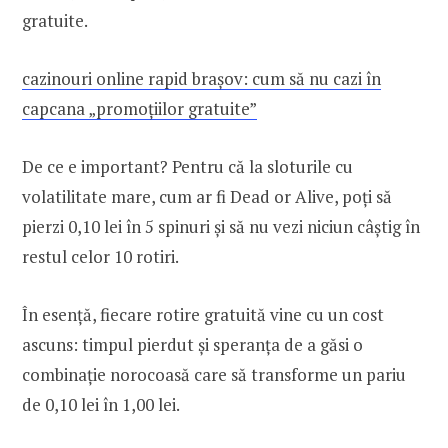
gratuite.
cazinouri online rapid brașov: cum să nu cazi în
capcana „promoțiilor gratuite”
De ce e important? Pentru că la sloturile cu
volatilitate mare, cum ar fi Dead or Alive, poți să
pierzi 0,10 lei în 5 spinuri și să nu vezi niciun câștig în
restul celor 10 rotiri.
În esență, fiecare rotire gratuită vine cu un cost
ascuns: timpul pierdut și speranța de a găsi o
combinație norocoasă care să transforme un pariu
de 0,10 lei în 1,00 lei.