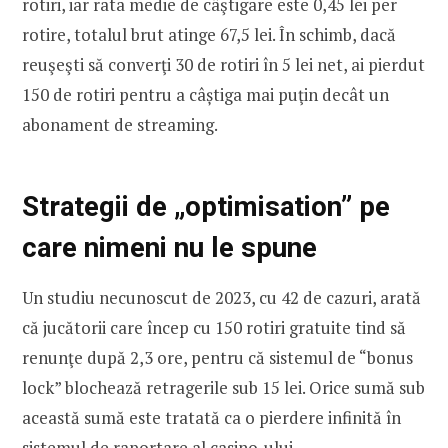
rotiri, iar rata medie de câştigare este 0,45 lei per
rotire, totalul brut atinge 67,5 lei. În schimb, dacă
reuşeşti să converţi 30 de rotiri în 5 lei net, ai pierdut
150 de rotiri pentru a câștiga mai puţin decât un
abonament de streaming.
Strategii de „optimisation” pe
care nimeni nu le spune
Un studiu necunoscut de 2023, cu 42 de cazuri, arată
că jucătorii care încep cu 150 rotiri gratuite tind să
renunţe după 2,3 ore, pentru că sistemul de “bonus
lock” blochează retragerile sub 15 lei. Orice sumă sub
această sumă este tratată ca o pierdere infinită în
sistemul de raportare al casino‑ului.