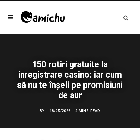
150 rotiri gratuite la
inregistrare casino: iar cum
să nu te înșeli pe promisiuni
de aur
BY
18/05/2026
4 MINS READ