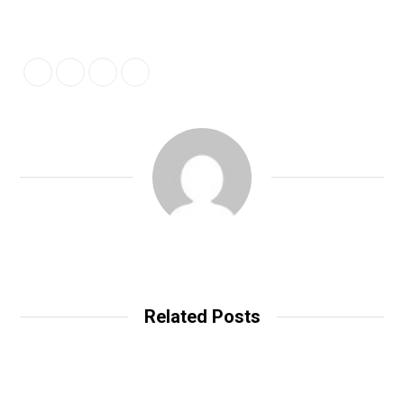
Related Posts