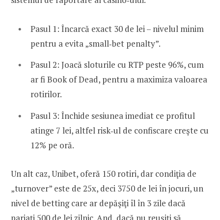
Pasul 1: Încarcă exact 30 de lei – nivelul minim
pentru a evita „small‑bet penalty”.
Pasul 2: Joacă sloturile cu RTP peste 96%, cum
ar fi Book of Dead, pentru a maximiza valoarea
rotirilor.
Pasul 3: Închide sesiunea imediat ce profitul
atinge 7 lei, altfel risk‑ul de confiscare creşte cu
12% pe oră.
Un alt caz, Unibet, oferă 150 rotiri, dar condiţia de
„turnover” este de 25x, deci 3750 de lei în jocuri, un
nivel de betting care ar depăşiţi îl în 3 zile dacă
pariaţi 500 de lei zilnic. And, dacă nu reuşiţi să