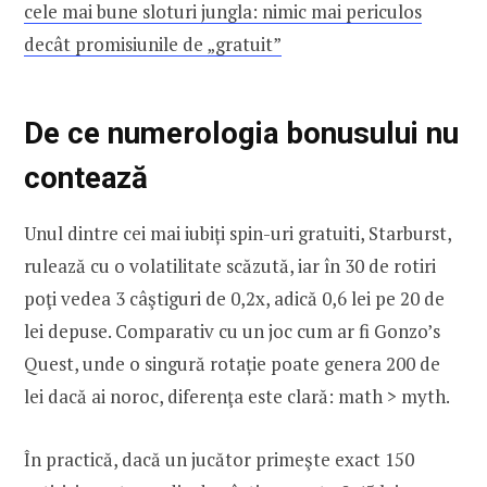
cele mai bune sloturi jungla: nimic mai periculos
decât promisiunile de „gratuit”
De ce numerologia bonusului nu
contează
Unul dintre cei mai iubiți spin-uri gratuiti, Starburst,
rulează cu o volatilitate scăzută, iar în 30 de rotiri
poţi vedea 3 câştiguri de 0,2x, adică 0,6 lei pe 20 de
lei depuse. Comparativ cu un joc cum ar fi Gonzo’s
Quest, unde o singură rotație poate genera 200 de
lei dacă ai noroc, diferenţa este clară: math > myth.
În practică, dacă un jucător primeşte exact 150