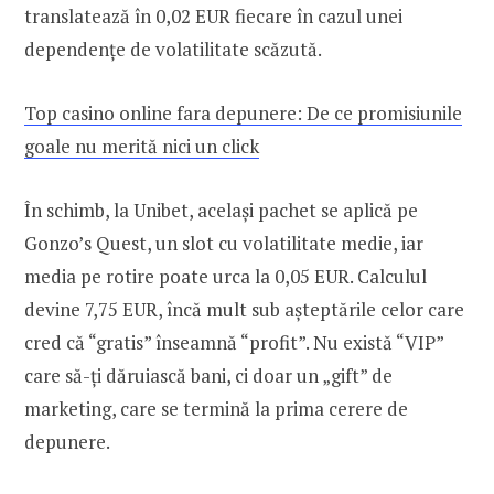
translatează în 0,02 EUR fiecare în cazul unei
dependențe de volatilitate scăzută.
Top casino online fara depunere: De ce promisiunile
goale nu merită nici un click
În schimb, la Unibet, același pachet se aplică pe
Gonzo’s Quest, un slot cu volatilitate medie, iar
media pe rotire poate urca la 0,05 EUR. Calculul
devine 7,75 EUR, încă mult sub așteptările celor care
cred că “gratis” înseamnă “profit”. Nu există “VIP”
care să-ți dăruiască bani, ci doar un „gift” de
marketing, care se termină la prima cerere de
depunere.