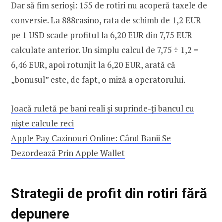
Dar să fim serioși: 155 de rotiri nu acoperă taxele de
conversie. La 888casino, rata de schimb de 1,2 EUR
pe 1 USD scade profitul la 6,20 EUR din 7,75 EUR
calculate anterior. Un simplu calcul de 7,75 ÷ 1,2 =
6,46 EUR, apoi rotunjit la 6,20 EUR, arată că
„bonusul” este, de fapt, o miză a operatorului.
Joacă ruletă pe bani reali și suprinde-ți bancul cu
niște calcule reci
Apple Pay Cazinouri Online: Când Banii Se
Dezordează Prin Apple Wallet
Strategii de profit din rotiri fără
depunere