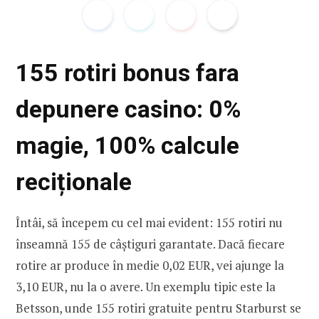
155 rotiri bonus fara
depunere casino: 0%
magie, 100% calcule
reciționale
Întâi, să începem cu cel mai evident: 155 rotiri nu
înseamnă 155 de câștiguri garantate. Dacă fiecare
rotire ar produce în medie 0,02 EUR, vei ajunge la
3,10 EUR, nu la o avere. Un exemplu tipic este la
Betsson, unde 155 rotiri gratuite pentru Starburst se