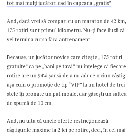
tot mai mulţi jucători cad în capcana „gratis”
And, dacă vrei să compari cu un maraton de 42 km,
175 rotiri sunt primul kilometru. Nu-ți face iluzii că
vei termina cursa fără antrenament.
Because, un jucător novice care citește „175 rotiri
gratuite” ca pe „bani pe tavă” nu înțelege că fiecare
rotire are un 94% șansă de a nu aduce niciun câștig,
așa cum o promoție de tip “VIP” la un hotel de trei
stele îți promite un pat moale, dar găsești un saltea
de spumă de 10 cm.
And, nu uita că unele oferte restricționează
câștigurile maxime la 2 lei pe rotire, deci, în cel mai