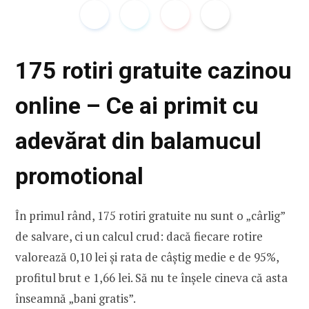
175 rotiri gratuite cazinou
online – Ce ai primit cu
adevărat din balamucul
promotional
În primul rând, 175 rotiri gratuite nu sunt o „cârlig”
de salvare, ci un calcul crud: dacă fiecare rotire
valorează 0,10 lei și rata de câștig medie e de 95%,
profitul brut e 1,66 lei. Să nu te înșele cineva că asta
înseamnă „bani gratis”.