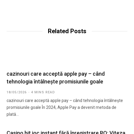
Related Posts
cazinouri care acceptă apple pay – când
tehnologia întâlnește promisiunile goale
18/05/2026
4 MINS READ
cazinouri care acceptă apple pay – când tehnologia întâlnește
promisiunile goale În 2024, Apple Pay a devenit metoda de
plată…
Casino bit joc instant fără înregistrare RO: Viteza