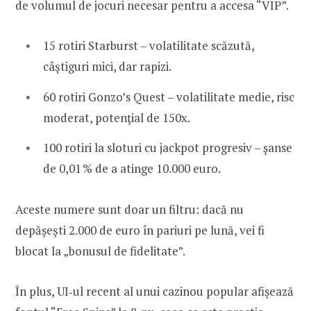
de volumul de jocuri necesar pentru a accesa “VIP”.
15 rotiri Starburst – volatilitate scăzută,
câştiguri mici, dar rapizi.
60 rotiri Gonzo’s Quest – volatilitate medie, risc
moderat, potenţial de 150x.
100 rotiri la sloturi cu jackpot progresiv – șanse
de 0,01 % de a atinge 10.000 euro.
Aceste numere sunt doar un filtru: dacă nu
depășeşti 2.000 de euro în pariuri pe lună, vei fi
blocat la „bonusul de fidelitate”.
În plus, UI‑ul recent al unui cazinou popular afișează