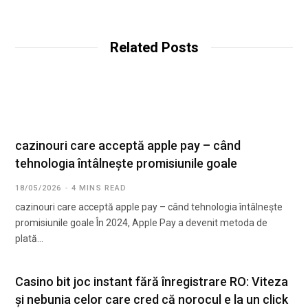
Related Posts
cazinouri care acceptă apple pay – când
tehnologia întâlnește promisiunile goale
18/05/2026
4 MINS READ
cazinouri care acceptă apple pay – când tehnologia întâlnește
promisiunile goale În 2024, Apple Pay a devenit metoda de
plată…
Casino bit joc instant fără înregistrare RO: Viteza
și nebunia celor care cred că norocul e la un click