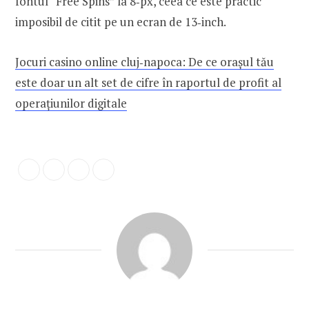
fontul “Free Spins” la 8‑px, ceea ce este practic
imposibil de citit pe un ecran de 13‑inch.
Jocuri casino online cluj‑napoca: De ce orașul tău
este doar un alt set de cifre în raportul de profit al
operațiunilor digitale