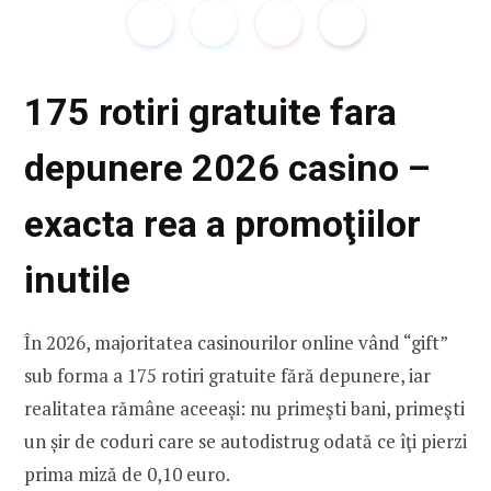
175 rotiri gratuite fara
depunere 2026 casino –
exacta rea a promoţiilor
inutile
În 2026, majoritatea casinourilor online vând “gift”
sub forma a 175 rotiri gratuite fără depunere, iar
realitatea rămâne aceeași: nu primeşti bani, primeşti
un șir de coduri care se autodistrug odată ce îţi pierzi
prima miză de 0,10 euro.