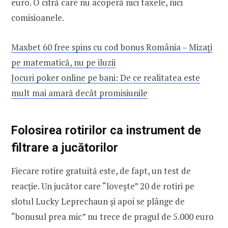
euro. O cifră care nu acoperă nici taxele, nici
comisioanele.
Maxbet 60 free spins cu cod bonus România – Mizaţi
pe matematică, nu pe iluzii
Jocuri poker online pe bani: De ce realitatea este
mult mai amară decât promisiunile
Folosirea rotirilor ca instrument de
filtrare a jucătorilor
Fiecare rotire gratuită este, de fapt, un test de
reacție. Un jucător care “lovește” 20 de rotiri pe
slotul Lucky Leprechaun și apoi se plânge de
“bonusul prea mic” nu trece de pragul de 5.000 euro