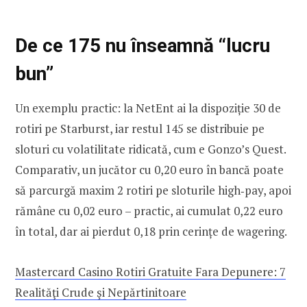
De ce 175 nu înseamnă “lucru
bun”
Un exemplu practic: la NetEnt ai la dispoziție 30 de
rotiri pe Starburst, iar restul 145 se distribuie pe
sloturi cu volatilitate ridicată, cum e Gonzo’s Quest.
Comparativ, un jucător cu 0,20 euro în bancă poate
să parcurgă maxim 2 rotiri pe sloturile high‑pay, apoi
rămâne cu 0,02 euro – practic, ai cumulat 0,22 euro
în total, dar ai pierdut 0,18 prin cerințe de wagering.
Mastercard Casino Rotiri Gratuite Fara Depunere: 7
Realităţi Crude şi Nepărtinitoare