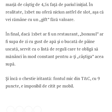
marjă de câștig de 4,5x față de pariul inițial. În
realitate, 1xbet nu oferă niciun astfel de slot, așa că
vei rămâne cu un „gift” fără valoare.
În final, dacă 1xbet ar fi un restaurant, „bonusul” ar
fi supa de zi cu gust de apă și o bucată de pâine
uscată, servit cu o listă de reguli care te obligă să
mănânci în mod constant pentru a-ți „câștiga” acea
supă.
Şi încă o chestie iritantă: fontul mic din T&C, cu 9
puncte, e imposibil de citit pe mobil.