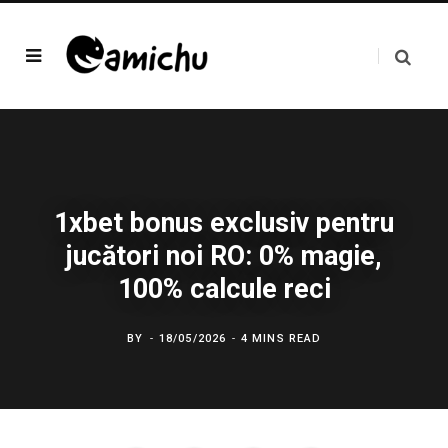
1xbet bonus exclusiv pentru
jucători noi RO: 0% magie,
100% calcule reci
BY
18/05/2026
4 MINS READ