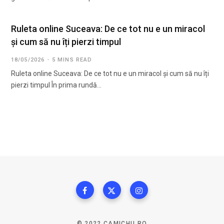
Ruleta online Suceava: De ce tot nu e un miracol
și cum să nu îți pierzi timpul
18/05/2026
5 MINS READ
Ruleta online Suceava: De ce tot nu e un miracol și cum să nu îți
pierzi timpul În prima rundă…
© 2022 CAMICHU.RO