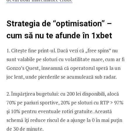
Strategia de “optimisation” –
cum să nu te afunde în 1xbet
1. Citește fine print-ul. Dacă vezi că „free spins” nu
sunt valabile pe sloturi cu volatilitate mare, cum ar fi
Gonzo’s Quest, înseamnă că operatorul speră la un
joc lent, unde pierderile se acumulează sub radar.
2. Împărțirea bugetului: cu 200 lei disponibili, alocă
70% pe pariuri sportive, 20% pe sloturi cu RTP > 97%
și 10% pentru eventuale rotiri gratuite. Această
schemă îți reduce riscul de a ajunge la 0 în mai puțin
de 30 de minute.