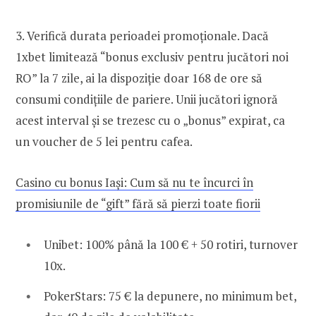
3. Verifică durata perioadei promoționale. Dacă
1xbet limitează “bonus exclusiv pentru jucători noi
RO” la 7 zile, ai la dispoziție doar 168 de ore să
consumi condițiile de pariere. Unii jucători ignoră
acest interval și se trezesc cu o „bonus” expirat, ca
un voucher de 5 lei pentru cafea.
Casino cu bonus Iași: Cum să nu te încurci în
promisiunile de “gift” fără să pierzi toate fiorii
Unibet: 100% până la 100 € + 50 rotiri, turnover
10x.
PokerStars: 75 € la depunere, no minimum bet,