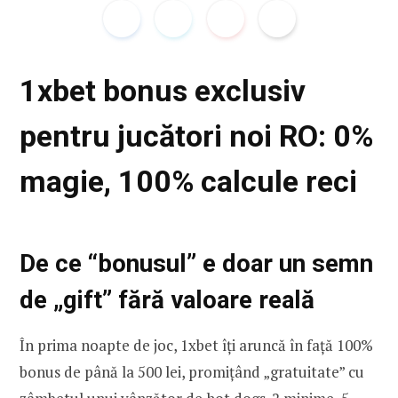
1xbet bonus exclusiv
pentru jucători noi RO: 0%
magie, 100% calcule reci
De ce “bonusul” e doar un semn
de „gift” fără valoare reală
În prima noapte de joc, 1xbet îți aruncă în față 100%
bonus de până la 500 lei, promițând „gratuitate” cu