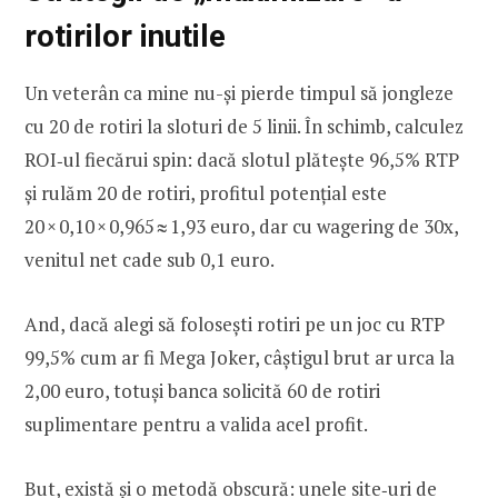
rotirilor inutile
Un veterân ca mine nu-și pierde timpul să jongleze
cu 20 de rotiri la sloturi de 5 linii. În schimb, calculez
ROI‑ul fiecărui spin: dacă slotul plătește 96,5% RTP
și rulăm 20 de rotiri, profitul potențial este
20 × 0,10 × 0,965 ≈ 1,93 euro, dar cu wagering de 30x,
venitul net cade sub 0,1 euro.
And, dacă alegi să folosești rotiri pe un joc cu RTP
99,5% cum ar fi Mega Joker, câștigul brut ar urca la
2,00 euro, totuși banca solicită 60 de rotiri
suplimentare pentru a valida acel profit.
But, există și o metodă obscură: unele site‑uri de