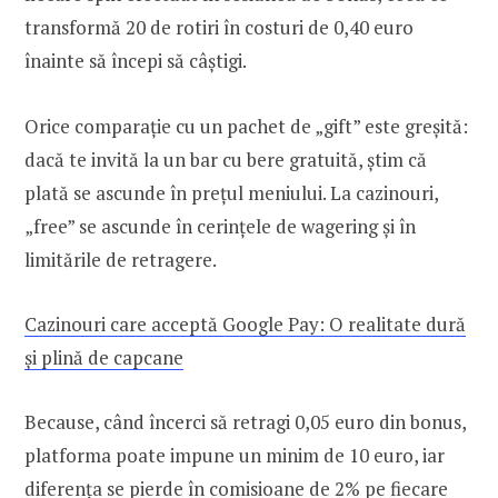
transformă 20 de rotiri în costuri de 0,40 euro
înainte să începi să câștigi.
Orice comparație cu un pachet de „gift” este greșită:
dacă te invită la un bar cu bere gratuită, știm că
plată se ascunde în prețul meniului. La cazinouri,
„free” se ascunde în cerințele de wagering și în
limitările de retragere.
Cazinouri care acceptă Google Pay: O realitate dură
și plină de capcane
Because, când încerci să retragi 0,05 euro din bonus,
platforma poate impune un minim de 10 euro, iar
diferența se pierde în comisioane de 2% pe fiecare