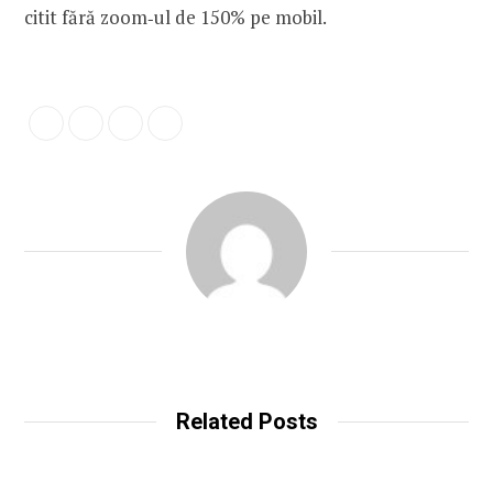
citit fără zoom‑ul de 150% pe mobil.
Related Posts