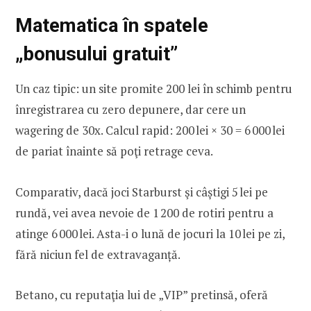
Matematica în spatele
„bonusului gratuit”
Un caz tipic: un site promite 200 lei în schimb pentru
înregistrarea cu zero depunere, dar cere un
wagering de 30x. Calcul rapid: 200 lei × 30 = 6 000 lei
de pariat înainte să poţi retrage ceva.
Comparativ, dacă joci Starburst şi câștigi 5 lei pe
rundă, vei avea nevoie de 1 200 de rotiri pentru a
atinge 6 000 lei. Asta-i o lună de jocuri la 10 lei pe zi,
fără niciun fel de extravaganță.
Betano, cu reputaţia lui de „VIP” pretinsă, oferă