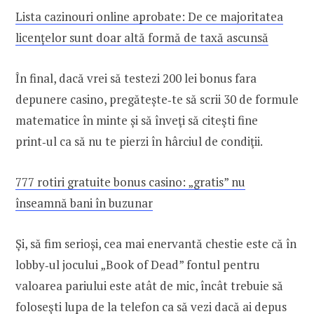
Lista cazinouri online aprobate: De ce majoritatea
licențelor sunt doar altă formă de taxă ascunsă
În final, dacă vrei să testezi 200 lei bonus fara
depunere casino, pregătește‑te să scrii 30 de formule
matematice în minte și să înveţi să citeşti fine
print‑ul ca să nu te pierzi în hârciul de condiţii.
777 rotiri gratuite bonus casino: „gratis” nu
înseamnă bani în buzunar
Și, să fim serioși, cea mai enervantă chestie este că în
lobby‑ul jocului „Book of Dead” fontul pentru
valoarea pariului este atât de mic, încât trebuie să
foloseşti lupa de la telefon ca să vezi dacă ai depus