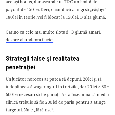
acelaşi bonus, dar ascunde în T&C un limită de
payout de 150 lei. Deci, chiar dacă ajungi să „câștigi”
180 lei în teorie, vei fi blocat la 150 lei. O altă glumă.
Casino cu cele mai multe sloturi: O glumă amară
despre abundența iluziei
Strategii false şi realitatea
penetraţiei
Un jucător norocos ar putea să depună 20 lei și să
îndeplinească wagering-ul în trei zile, dar 20 lei × 30 =
600 lei necesari să fie pariaţi. Asta înseamnă că media
zilnică trebuie să fie 200 lei de pariu pentru a atinge
targetul. Nu e „fără risc”.