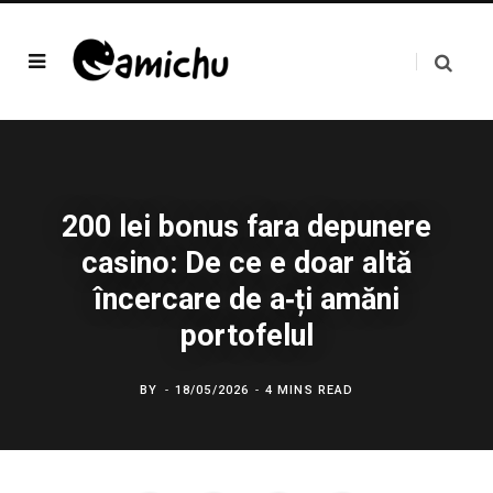
200 lei bonus fara depunere
casino: De ce e doar altă
încercare de a‑ți amăni
portofelul
BY
18/05/2026
4 MINS READ