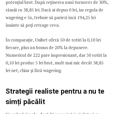
potențial brut. După reținerea unui turnover de 30%,
rămâi cu 38,85 lei. Dacă ai depus 0 lei, iar regula de
wagering e 5x, trebuie să pariezi încă 194,25 lei
înainte să poți retrage ceva.
În comparație, Unibet oferă 50 de rotiri la 0,10 lei
fiecare, plus un bonus de 20% la depunere.
Numericul de 222 pare impresionant, dar 50 rotiri la
0,10 lei produc 5 lei brut, mult mai mic decât 38,85
lei net, chiar și fără wagering.
Strategii realiste pentru a nu te
simți păcălit