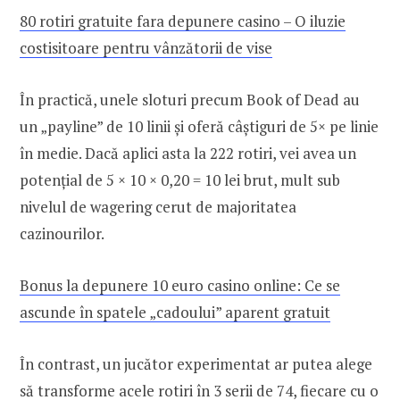
80 rotiri gratuite fara depunere casino – O iluzie
costisitoare pentru vânzătorii de vise
În practică, unele sloturi precum Book of Dead au
un „payline” de 10 linii și oferă câștiguri de 5× pe linie
în medie. Dacă aplici asta la 222 rotiri, vei avea un
potențial de 5 × 10 × 0,20 = 10 lei brut, mult sub
nivelul de wagering cerut de majoritatea
cazinourilor.
Bonus la depunere 10 euro casino online: Ce se
ascunde în spatele „cadoului” aparent gratuit
În contrast, un jucător experimentat ar putea alege
să transforme acele rotiri în 3 serii de 74, fiecare cu o