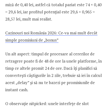
miză de 0,40 lei, astfel că totalul pariat este 74 × 0,40
= 29,6 lei, iar profitul potențial este 29,6 × 0,965 =
28,57 lei, mult mai realist.
Cazinouri noi România 2026: Ce‑va mai mult decât
simple promisiuni de „bonus”
Un alt aspect: timpul de procesare al cererilor de
retragere poate fi de 48 de ore la unele platforme, în
timp ce altele promit 24 de ore. Dacă îți planifici să
convertești câștigurile în 2 zile, trebuie să iei în calcul
acest „delay” și să nu te bazezi pe promisiunile de
instant cash.
O observație nitpicked: unele interfețe de slot