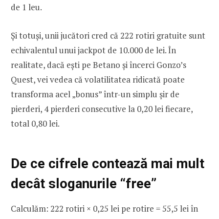
de 1 leu.
Și totuși, unii jucători cred că 222 rotiri gratuite sunt
echivalentul unui jackpot de 10.000 de lei. În
realitate, dacă ești pe Betano și încerci Gonzo’s
Quest, vei vedea că volatilitatea ridicată poate
transforma acel „bonus” într-un simplu șir de
pierderi, 4 pierderi consecutive la 0,20 lei fiecare,
total 0,80 lei.
De ce cifrele contează mai mult
decât sloganurile “free”
Calculăm: 222 rotiri × 0,25 lei pe rotire = 55,5 lei în