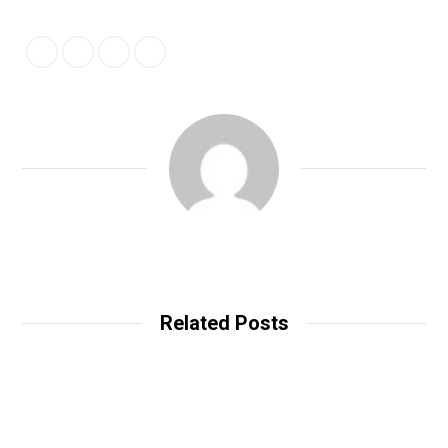
Related Posts