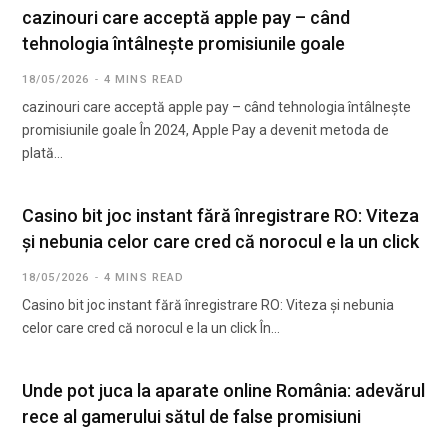
cazinouri care acceptă apple pay – când
tehnologia întâlnește promisiunile goale
18/05/2026
4 MINS READ
cazinouri care acceptă apple pay – când tehnologia întâlnește
promisiunile goale În 2024, Apple Pay a devenit metoda de
plată…
Casino bit joc instant fără înregistrare RO: Viteza
și nebunia celor care cred că norocul e la un click
18/05/2026
4 MINS READ
Casino bit joc instant fără înregistrare RO: Viteza și nebunia
celor care cred că norocul e la un click În…
Unde pot juca la aparate online România: adevărul
rece al gamerului sătul de false promisiuni