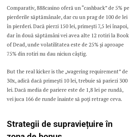
Comparativ, 888casino oferă un “cashback” de 5% pe
pierderile săptămânale, dar cu un prag de 100 de lei
în pierderi. Dacă pierzi 150 lei, primești 7,5 lei înapoi,
dar în două săptămâni vei avea alte 12 rotiri la Book
of Dead, unde volatilitatea este de 25% și aproape
75% din rotiri nu dau niciun câștig.
But the real kicker is the „wagering requirement” de
30x, adică dacă primești 10 lei, trebuie să pariezi 300
lei. Dacă media de pariere este de 1,8 lei pe rundă,
vei juca 166 de runde înainte să poți retrage ceva.
Strategii de supraviețuire în
zona de bonus