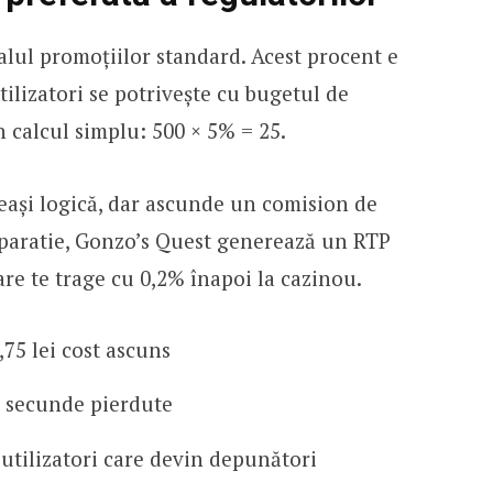
alul promoțiilor standard. Acest procent e
ilizatori se potrivește cu bugetul de
 calcul simplu: 500 × 5% = 25.
eași logică, dar ascunde un comision de
omparatie, Gonzo’s Quest generează un RTP
are te trage cu 0,2% înapoi la cazinou.
0,75 lei cost ascuns
0 secunde pierdute
 utilizatori care devin depunători