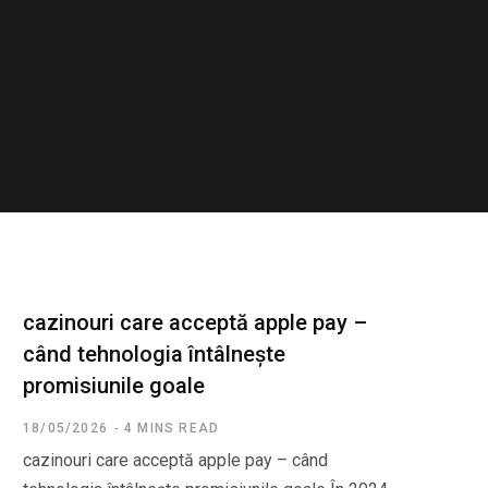
cazinouri care acceptă apple pay –
când tehnologia întâlnește
promisiunile goale
18/05/2026
4 MINS READ
cazinouri care acceptă apple pay – când