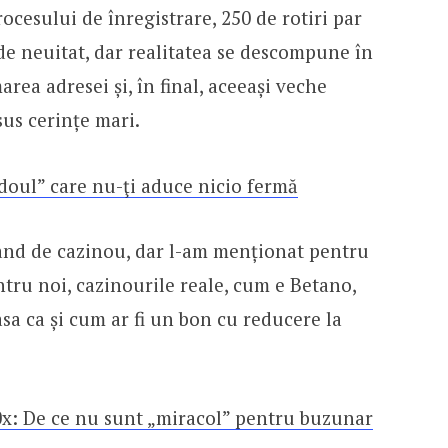
ocesului de înregistrare, 250 de rotiri par
de neuitat, dar realitatea se descompune în
rea adresei și, în final, aceeași veche
sus cerințe mari.
doul” care nu-ţi aduce nicio fermă
rand de cazinou, dar l-am menționat pentru
ntru noi, cazinourile reale, cum e Betano,
sa ca și cum ar fi un bon cu reducere la
x: De ce nu sunt „miracol” pentru buzunar