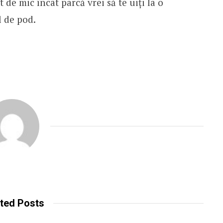
de mic încât parcă vrei să te uiți la o
l de pod.
ted Posts