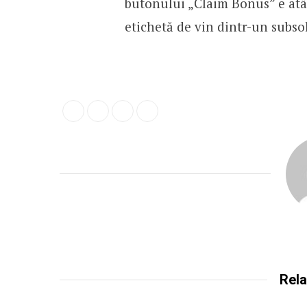
butonului „Claim Bonus” e atât 
etichetă de vin dintr-un subso
Rela