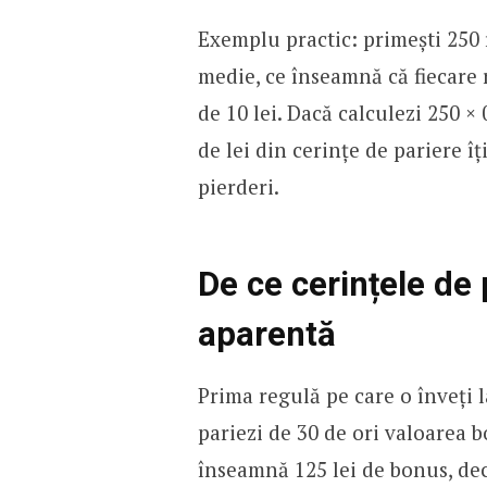
Exemplu practic: primești 250 ro
medie, ce înseamnă că fiecare 
de 10 lei. Dacă calculezi 250 × 0
de lei din cerințe de pariere î
pierderi.
De ce cerințele de 
aparentă
Prima regulă pe care o înveți l
pariezi de 30 de ori valoarea bo
înseamnă 125 lei de bonus, deci