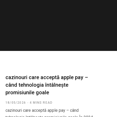
cazinouri care acceptă apple pay –
când tehnologia întâlnește
promisiunile goale
18/05/2026
4 MINS READ
cazinouri care acceptă apple pay – când