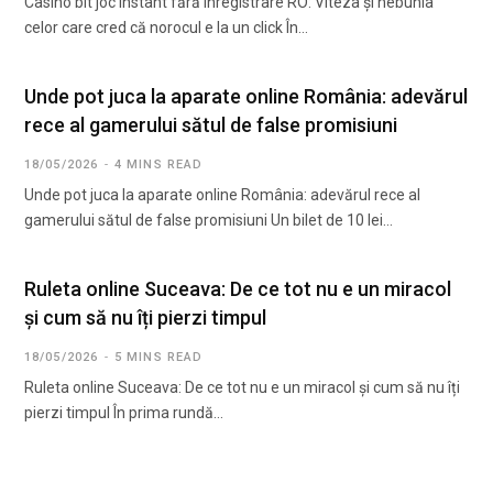
Casino bit joc instant fără înregistrare RO: Viteza și nebunia
celor care cred că norocul e la un click În…
Unde pot juca la aparate online România: adevărul
rece al gamerului sătul de false promisiuni
18/05/2026
4 MINS READ
Unde pot juca la aparate online România: adevărul rece al
gamerului sătul de false promisiuni Un bilet de 10 lei…
Ruleta online Suceava: De ce tot nu e un miracol
și cum să nu îți pierzi timpul
18/05/2026
5 MINS READ
Ruleta online Suceava: De ce tot nu e un miracol și cum să nu îți
pierzi timpul În prima rundă…