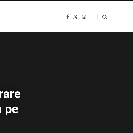
F
X
I
a
(
n
c
T
s
e
w
t
b
i
a
o
t
g
o
t
r
k
e
a
r
m
)
trare
a pe