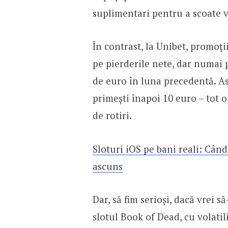
suplimentari pentru a scoate v
În contrast, la Unibet, promoți
pe pierderile nete, dar numai 
de euro în luna precedentă. As
primești înapoi 10 euro – tot 
de rotiri.
Sloturi iOS pe bani reali: Când
ascuns
Dar, să fim serioși, dacă vrei s
slotul Book of Dead, cu volatili