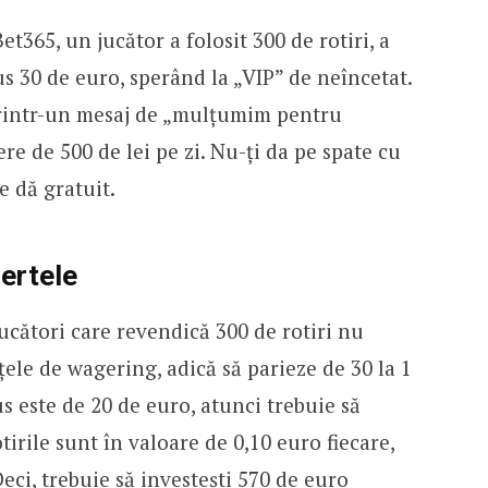
et365, un jucător a folosit 300 de rotiri, a
pus 30 de euro, sperând la „VIP” de neîncetat.
 printr-un mesaj de „mulțumim pentru
gere de 500 de lei pe zi. Nu-ți da pe spate cu
se dă gratuit.
ertele
ucători care revendică 300 de rotiri nu
țele de wagering, adică să parieze de 30 la 1
 este de 20 de euro, atunci trebuie să
tirile sunt în valoare de 0,10 euro fiecare,
Deci, trebuie să investești 570 de euro