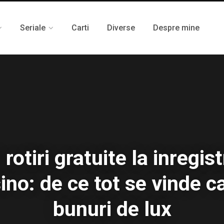
Seriale
Carti
Diverse
Despre mine
rotiri gratuite la inregis
ino: de ce tot se vinde c
bunuri de lux