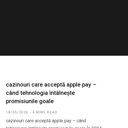
cazinouri care acceptă apple pay –
când tehnologia întâlnește
promisiunile goale
18/05/2026
4 MINS READ
cazinouri care acceptă apple pay – când