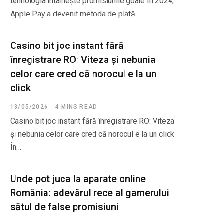
tehnologia întâlnește promisiunile goale În 2024,
Apple Pay a devenit metoda de plată…
Casino bit joc instant fără
înregistrare RO: Viteza și nebunia
celor care cred că norocul e la un
click
18/05/2026
4 MINS READ
Casino bit joc instant fără înregistrare RO: Viteza
și nebunia celor care cred că norocul e la un click
În…
Unde pot juca la aparate online
România: adevărul rece al gamerului
sătul de false promisiuni