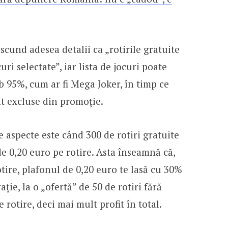
ascund adesea detalii ca „rotirile gratuite
ri selectate”, iar lista de jocuri poate
b 95%, cum ar fi Mega Joker, în timp ce
t excluse din promoție.
 aspecte este când 300 de rotiri gratuite
 0,20 euro pe rotire. Asta înseamnă că,
rotire, plafonul de 0,20 euro te lasă cu 30%
ție, la o „ofertă” de 50 de rotiri fără
 rotire, deci mai mult profit în total.