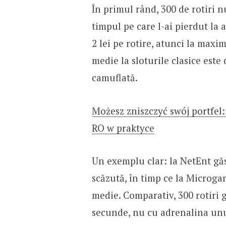
În primul rând, 300 de rotiri nu
timpul pe care l-ai pierdut la 
2 lei pe rotire, atunci la maxim
medie la sloturile clasice este
camuflată.
Możesz zniszczyć swój portfel
RO w praktyce
Un exemplu clar: la NetEnt găse
scăzută, în timp ce la Microga
medie. Comparativ, 300 rotiri 
secunde, nu cu adrenalina unu