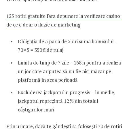
125 rotiri gratuite fara depunere la verificare casino:
de ce e doar o iluzie de marketing
Obligația de a paria de 5 ori suma bonusului –
70 × 5 = 350 € de rulaj
Limita de timp de 7 zile – 168 h pentru a realiza
un joc care ar putea să nu fie nici măcar pe
platformă în acea perioadă
Excluderea jackpotului progresiv – în medie,
jackpotul reprezintă 12 % din totalul
câștigurilor mari
Prin urmare, dacă te gândești să folosești 70 de rotiri