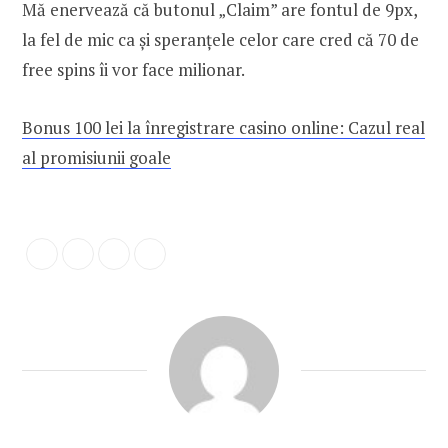
Mă enervează că butonul „Claim” are fontul de 9px,
la fel de mic ca și speranțele celor care cred că 70 de
free spins îi vor face milionar.
Bonus 100 lei la înregistrare casino online: Cazul real
al promisiunii goale