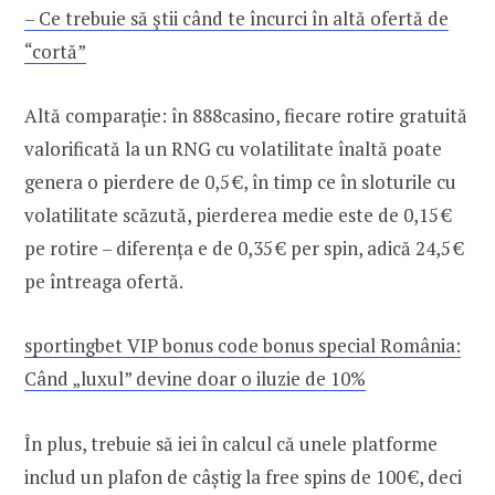
– Ce trebuie să ştii când te încurci în altă ofertă de
“cortă”
Altă comparație: în 888casino, fiecare rotire gratuită
valorificată la un RNG cu volatilitate înaltă poate
genera o pierdere de 0,5 €, în timp ce în sloturile cu
volatilitate scăzută, pierderea medie este de 0,15 €
pe rotire – diferența e de 0,35 € per spin, adică 24,5 €
pe întreaga ofertă.
sportingbet VIP bonus code bonus special România:
Când „luxul” devine doar o iluzie de 10%
În plus, trebuie să iei în calcul că unele platforme
includ un plafon de câștig la free spins de 100 €, deci