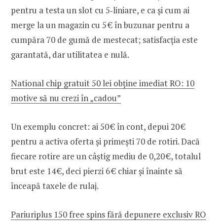
pentru a testa un slot cu 5‑liniare, e ca și cum ai
merge la un magazin cu 5 € în buzunar pentru a
cumpăra 70 de gumă de mestecat; satisfacția este
garantată, dar utilitatea e nulă.
National chip gratuit 50 lei obține imediat RO: 10
motive să nu crezi în „cadou”
Un exemplu concret: ai 50 € în cont, depui 20 €
pentru a activa oferta și primești 70 de rotiri. Dacă
fiecare rotire are un câștig mediu de 0,20 €, totalul
brut este 14 €, deci pierzi 6 € chiar și înainte să
înceapă taxele de rulaj.
Pariuriplus 150 free spins fără depunere exclusiv RO