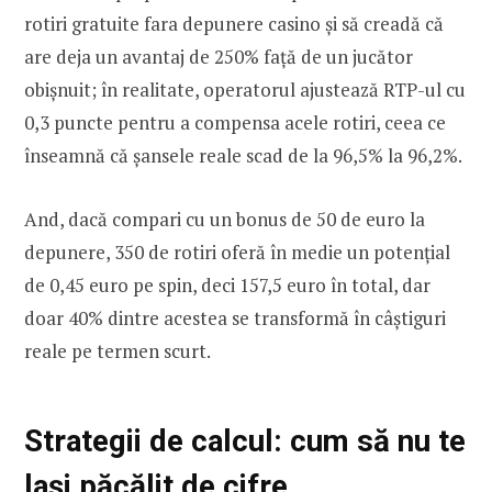
rotiri gratuite fara depunere casino și să creadă că
are deja un avantaj de 250% față de un jucător
obișnuit; în realitate, operatorul ajustează RTP-ul cu
0,3 puncte pentru a compensa acele rotiri, ceea ce
înseamnă că șansele reale scad de la 96,5% la 96,2%.
And, dacă compari cu un bonus de 50 de euro la
depunere, 350 de rotiri oferă în medie un potențial
de 0,45 euro pe spin, deci 157,5 euro în total, dar
doar 40% dintre acestea se transformă în câștiguri
reale pe termen scurt.
Strategii de calcul: cum să nu te
lași păcălit de cifre