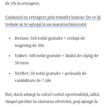
de 5% la retragere.
Cazinouri cu retragere prin transfer bancar: De ce îți
trebuie să te aștepţi la un maraton birocratic
Betano: 350 rotiri gratuite + cerință de
wagering de 30x
Unibet: 100 rotiri gratuite + limită de câștig de
50 euro
NetBet: 50 rotiri gratuite + perioadă de
valabilitate de 7 zile
But, dacă adaugi la calcul costul oportunității, adică
timpul pierdut în căutarea ofertelor, poți ajunge la