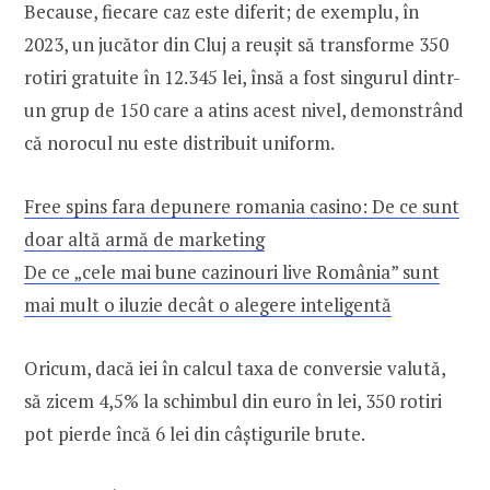
Because, fiecare caz este diferit; de exemplu, în
2023, un jucător din Cluj a reușit să transforme 350
rotiri gratuite în 12.345 lei, însă a fost singurul dintr-
un grup de 150 care a atins acest nivel, demonstrând
că norocul nu este distribuit uniform.
Free spins fara depunere romania casino: De ce sunt
doar altă armă de marketing
De ce „cele mai bune cazinouri live România” sunt
mai mult o iluzie decât o alegere inteligentă
Oricum, dacă iei în calcul taxa de conversie valută,
să zicem 4,5% la schimbul din euro în lei, 350 rotiri
pot pierde încă 6 lei din câștigurile brute.