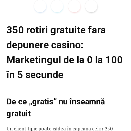
350 rotiri gratuite fara
depunere casino:
Marketingul de la 0 la 100
în 5 secunde
De ce „gratis” nu înseamnă
gratuit
Un client tipic poate cădea în capcana celor 350