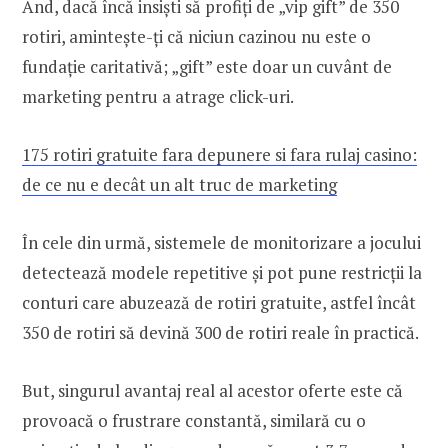
And, dacă încă insiști să profiți de „vip gift” de 350
rotiri, amintește-ți că niciun cazinou nu este o
fundație caritativă; „gift” este doar un cuvânt de
marketing pentru a atrage click-uri.
175 rotiri gratuite fara depunere si fara rulaj casino:
de ce nu e decât un alt truc de marketing
În cele din urmă, sistemele de monitorizare a jocului
detectează modele repetitive și pot pune restricții la
conturi care abuzează de rotiri gratuite, astfel încât
350 de rotiri să devină 300 de rotiri reale în practică.
But, singurul avantaj real al acestor oferte este că
provoacă o frustrare constantă, similară cu o