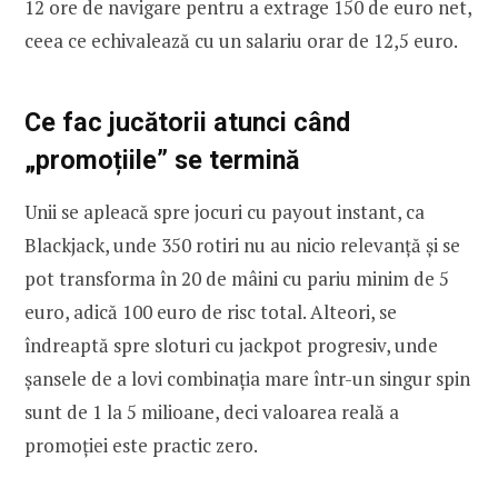
12 ore de navigare pentru a extrage 150 de euro net,
ceea ce echivalează cu un salariu orar de 12,5 euro.
Ce fac jucătorii atunci când
„promoțiile” se termină
Unii se apleacă spre jocuri cu payout instant, ca
Blackjack, unde 350 rotiri nu au nicio relevanță și se
pot transforma în 20 de mâini cu pariu minim de 5
euro, adică 100 euro de risc total. Alteori, se
îndreaptă spre sloturi cu jackpot progresiv, unde
șansele de a lovi combinația mare într-un singur spin
sunt de 1 la 5 milioane, deci valoarea reală a
promoției este practic zero.