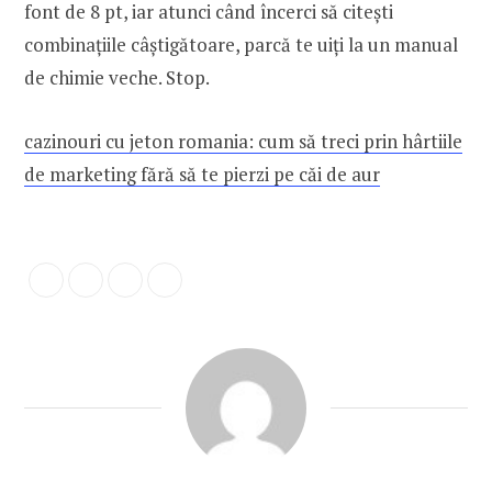
font de 8 pt, iar atunci când încerci să citești
combinațiile câștigătoare, parcă te uiți la un manual
de chimie veche. Stop.
cazinouri cu jeton romania: cum să treci prin hârtiile
de marketing fără să te pierzi pe căi de aur