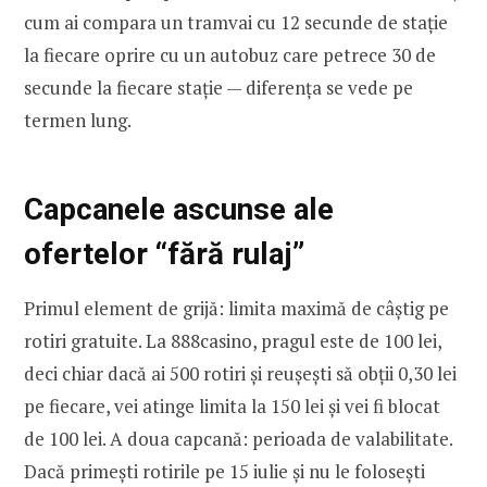
cum ai compara un tramvai cu 12 secunde de stație
la fiecare oprire cu un autobuz care petrece 30 de
secunde la fiecare stație — diferența se vede pe
termen lung.
Capcanele ascunse ale
ofertelor “fără rulaj”
Primul element de grijă: limita maximă de câștig pe
rotiri gratuite. La 888casino, pragul este de 100 lei,
deci chiar dacă ai 500 rotiri și reușești să obții 0,30 lei
pe fiecare, vei atinge limita la 150 lei și vei fi blocat
de 100 lei. A doua capcană: perioada de valabilitate.
Dacă primești rotirile pe 15 iulie și nu le folosești