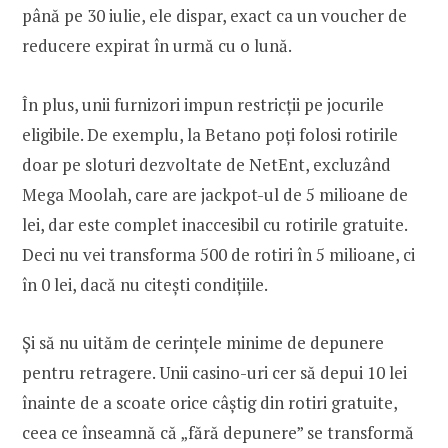
până pe 30 iulie, ele dispar, exact ca un voucher de
reducere expirat în urmă cu o lună.
În plus, unii furnizori impun restricții pe jocurile
eligibile. De exemplu, la Betano poți folosi rotirile
doar pe sloturi dezvoltate de NetEnt, excluzând
Mega Moolah, care are jackpot-ul de 5 milioane de
lei, dar este complet inaccesibil cu rotirile gratuite.
Deci nu vei transforma 500 de rotiri în 5 milioane, ci
în 0 lei, dacă nu citești condițiile.
Și să nu uităm de cerințele minime de depunere
pentru retragere. Unii casino-uri cer să depui 10 lei
înainte de a scoate orice câștig din rotiri gratuite,
ceea ce înseamnă că „fără depunere” se transformă