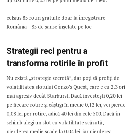
aproximativ 0,05 lei pe pariu mediu de 1 leu.
celsius 85 rotiri gratuite doar la înregistrare
România – 85 de șanse înșelate pe loc
Strategii reci pentru a
transforma rotirile în profit
Nu există „strategie secretă”, dar poți să profiți de
volatilitatea slotului Gonzo’s Quest, care e cu 2,3 ori
mai agresiv decât Starburst. Dacă investești 0,20 lei
pe fiecare rotire și câștigi în medie 0,12 lei, vei pierde
0,08 lei per rotire, adică 40 lei din cele 500. Dacă în
schimb alegi un slot cu volatilitate scăzută,
pierderea medie scade la 0,04 lei, iar pierderea