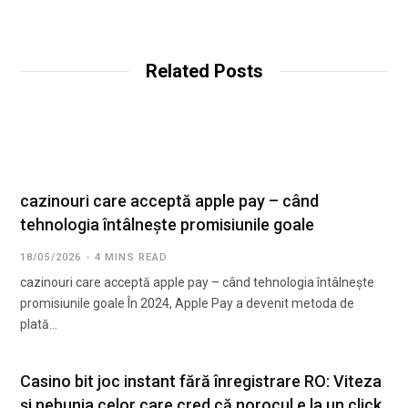
Related Posts
cazinouri care acceptă apple pay – când
tehnologia întâlnește promisiunile goale
18/05/2026
4 MINS READ
cazinouri care acceptă apple pay – când tehnologia întâlnește
promisiunile goale În 2024, Apple Pay a devenit metoda de
plată…
Casino bit joc instant fără înregistrare RO: Viteza
și nebunia celor care cred că norocul e la un click