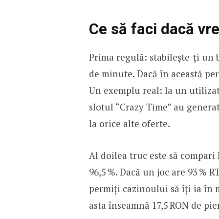
Ce să faci dacă vre
Prima regulă: stabilește-ți un 
de minute. Dacă în această per
Un exemplu real: la un utilizat
slotul “Crazy Time” au generat
la orice alte oferte.
Al doilea truc este să compari 
96,5 %. Dacă un joc are 93 % R
permiți cazinoului să îți ia în 
asta înseamnă 17,5 RON de pier