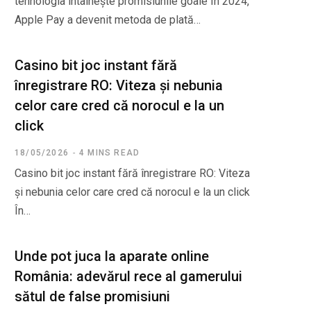
tehnologia întâlnește promisiunile goale În 2024,
Apple Pay a devenit metoda de plată…
Casino bit joc instant fără
înregistrare RO: Viteza și nebunia
celor care cred că norocul e la un
click
18/05/2026
4 MINS READ
Casino bit joc instant fără înregistrare RO: Viteza
și nebunia celor care cred că norocul e la un click
În…
Unde pot juca la aparate online
România: adevărul rece al gamerului
sătul de false promisiuni