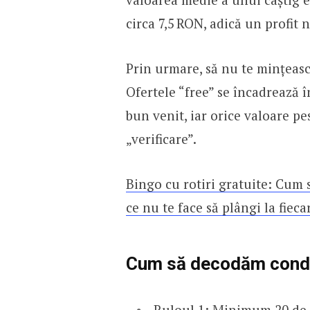
circa 7,5 RON, adică un profit
Prin urmare, să nu te mințească
Ofertele “free” se încadrează 
bun venit, iar orice valoare pe
„verificare”.
Bingo cu rotiri gratuite: Cum 
ce nu te face să plângi la fiec
Cum să decodăm condiții
Ruloul 1: Minimum 20 de r