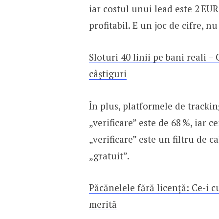
iar costul unui lead este 2 EU
profitabil. E un joc de cifre, n
Sloturi 40 linii pe bani reali
câștiguri
În plus, platformele de tracki
„verificare” este de 68 %, iar 
„verificare” este un filtru de c
„gratuit”.
Păcănelele fără licență: Ce-i c
merită