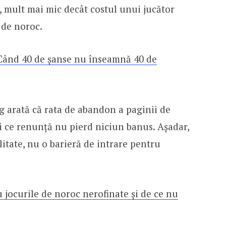
R, mult mai mic decât costul unui jucător
u de noroc.
 – Când 40 de șanse nu înseamnă 40 de
ng arată că rata de abandon a paginii de
cei ce renunță nu pierd niciun banus. Așadar,
alitate, nu o barieră de intrare pentru
u jocurile de noroc nerofinate și de ce nu