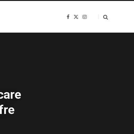
F
X
I
a
(
n
c
T
s
e
w
t
b
i
a
o
t
g
o
t
r
k
e
a
r
m
)
icare
fre