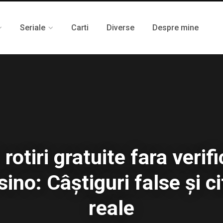
Seriale
Carti
Diverse
Despre mine
rotiri gratuite fara verif
sino: Câștiguri false și ci
reale