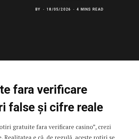
BY
18/05/2026
4 MINS READ
te fara verificare
i false și cifre reale
tiri gratuite fara verificare casino”, crezi
. Realitatea e că, de regulă, aceste rotiri se