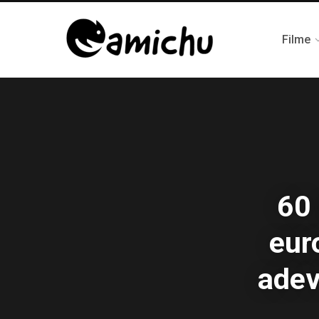
Filme
60 
eur
adev