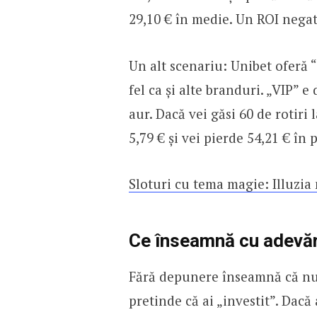
29,10 € în medie. Un ROI negati
Un alt scenariu: Unibet oferă “
fel ca și alte branduri. „VIP” 
aur. Dacă vei găsi 60 de rotiri
5,79 € și vei pierde 54,21 € în
Sloturi cu tema magie: Illuzia
Ce înseamnă cu adevăr
Fără depunere înseamnă că nu 
pretinde că ai „investit”. Dacă 