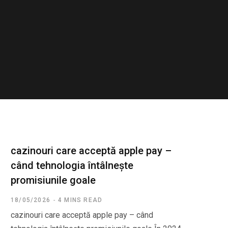
cazinouri care acceptă apple pay –
când tehnologia întâlnește
promisiunile goale
18/05/2026
4 MINS READ
cazinouri care acceptă apple pay – când