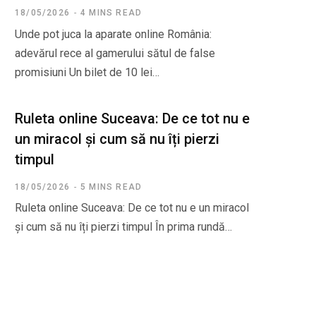
18/05/2026
4 MINS READ
Unde pot juca la aparate online România:
adevărul rece al gamerului sătul de false
promisiuni Un bilet de 10 lei…
Ruleta online Suceava: De ce tot nu e
un miracol și cum să nu îți pierzi
timpul
18/05/2026
5 MINS READ
Ruleta online Suceava: De ce tot nu e un miracol
și cum să nu îți pierzi timpul În prima rundă…