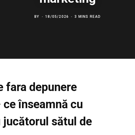
BY
18/05/2026
3 MINS READ
te fara depunere
– ce înseamnă cu
 jucătorul sătul de