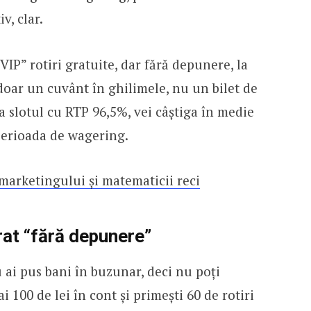
v, clar.
VIP” rotiri gratuite, dar fără depunere, la
e doar un cuvânt în ghilimele, nu un bilet de
 la slotul cu RTP 96,5%, vei câștiga în medie
 perioada de wagering.
 marketingului și matematicii reci
at “fără depunere”
ai pus bani în buzunar, deci nu poți
ai 100 de lei în cont și primești 60 de rotiri