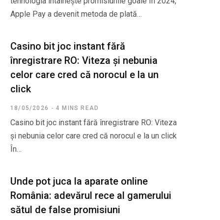
tehnologia întâlnește promisiunile goale În 2024,
Apple Pay a devenit metoda de plată…
Casino bit joc instant fără
înregistrare RO: Viteza și nebunia
celor care cred că norocul e la un
click
18/05/2026
4 MINS READ
Casino bit joc instant fără înregistrare RO: Viteza
și nebunia celor care cred că norocul e la un click
În…
Unde pot juca la aparate online
România: adevărul rece al gamerului
sătul de false promisiuni