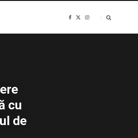
F
X
I
a
(
n
c
T
s
e
w
t
b
i
a
o
t
g
o
t
r
k
e
a
r
m
)
nere
ă cu
ul de