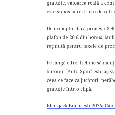
gratuite, valoarea reală a cont
este supus la restricții de retr
De exemplu, dacă primești 8,40 €
plafon de 20 € din bonus, iar b
reținută pentru taxele de proc
Pe lângă cifre, trebuie să men
butonul “Auto‑Spin” este așeza
ceea ce face ca jucătorii nerăbd
gratuite într-o clipă.
Blackjack București 2026: Când