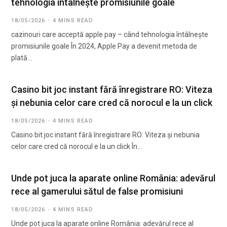
tehnologia întâlnește promisiunile goale
18/05/2026
4 MINS READ
cazinouri care acceptă apple pay – când tehnologia întâlnește
promisiunile goale În 2024, Apple Pay a devenit metoda de
plată…
Casino bit joc instant fără înregistrare RO: Viteza
și nebunia celor care cred că norocul e la un click
18/05/2026
4 MINS READ
Casino bit joc instant fără înregistrare RO: Viteza și nebunia
celor care cred că norocul e la un click În…
Unde pot juca la aparate online România: adevărul
rece al gamerului sătul de false promisiuni
18/05/2026
4 MINS READ
Unde pot juca la aparate online România: adevărul rece al