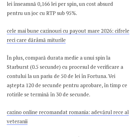
lei înseamnă 0,166 lei per spin, un cost absurd
pentru un joc cu RTP sub 95%.
cele mai bune cazinouri cu payout mare 2026: cifrele
reci care dărâmă miturile
În plus, compară durata medie a unui spin la
Starburst (0.5 secunde) cu procesul de verificare a
contului la un pariu de 50 de lei în Fortuna. Vei
aștepta 120 de secunde pentru aprobare, în timp ce
rotirile se termină în 30 de secunde.
cazino online recomandat romania: adevărul rece al
veteranii