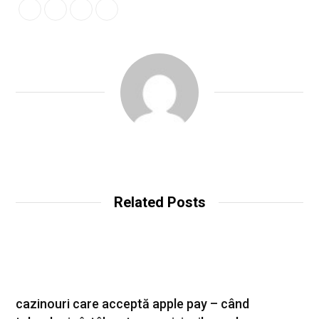
Related Posts
cazinouri care acceptă apple pay – când