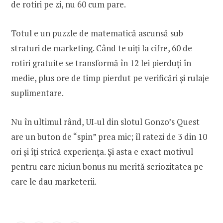
de rotiri pe zi, nu 60 cum pare.
Totul e un puzzle de matematică ascunsă sub
straturi de marketing. Când te uiți la cifre, 60 de
rotiri gratuite se transformă în 12 lei pierduți în
medie, plus ore de timp pierdut pe verificări și rulaje
suplimentare.
Nu în ultimul rând, UI‑ul din slotul Gonzo’s Quest
are un buton de “spin” prea mic; îl ratezi de 3 din 10
ori și îți strică experiența. Și asta e exact motivul
pentru care niciun bonus nu merită seriozitatea pe
care le dau marketerii.