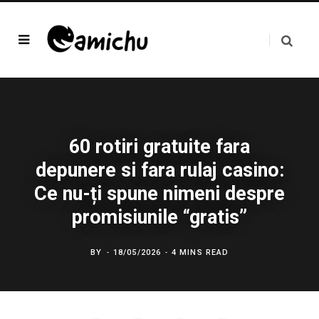
60 rotiri gratuite fara
depunere si fara rulaj casino:
Ce nu-ți spune nimeni despre
promisiunile “gratis”
BY
18/05/2026
4 MINS READ