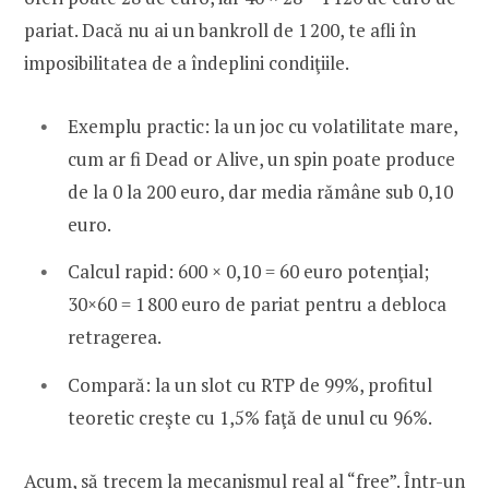
pariat. Dacă nu ai un bankroll de 1 200, te afli în
imposibilitatea de a îndeplini condiţiile.
Exemplu practic: la un joc cu volatilitate mare,
cum ar fi Dead or Alive, un spin poate produce
de la 0 la 200 euro, dar media rămâne sub 0,10
euro.
Calcul rapid: 600 × 0,10 = 60 euro potenţial;
30×60 = 1 800 euro de pariat pentru a debloca
retragerea.
Compară: la un slot cu RTP de 99%, profitul
teoretic creşte cu 1,5% faţă de unul cu 96%.
Acum, să trecem la mecanismul real al “free”. Într-un