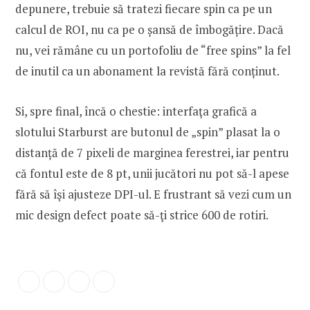
depunere, trebuie să tratezi fiecare spin ca pe un
calcul de ROI, nu ca pe o șansă de îmbogățire. Dacă
nu, vei rămâne cu un portofoliu de “free spins” la fel
de inutil ca un abonament la revistă fără conținut.
Si, spre final, încă o chestie: interfaţa grafică a
slotului Starburst are butonul de „spin” plasat la o
distanță de 7 pixeli de marginea ferestrei, iar pentru
că fontul este de 8 pt, unii jucători nu pot să-l apese
fără să îşi ajusteze DPI-ul. E frustrant să vezi cum un
mic design defect poate să-ţi strice 600 de rotiri.