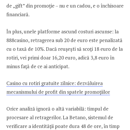
de „gift” din promoție – nu e un cadou, e o închisoare
financiară.
În plus, unele platforme ascund costuri ascunse: la
888casino, retragerea sub 20 de euro este penalizată
cu o taxă de 10%. Dacă reușeşti să scoţi 18 euro de la
rotiri, vei primi doar 16,20 euro, adică 3,8 euro în
minus faţă de ce ai anticipat.
Casino cu rotiri gratuite zilnice: dezvăluirea
mecanismului de profit din spatele promoțiilor
Orice analiză ignoră o altă variabilă: timpul de
procesare al retragerilor. La Betano, sistemul de
verificare a identităţii poate dura 48 de ore, în timp