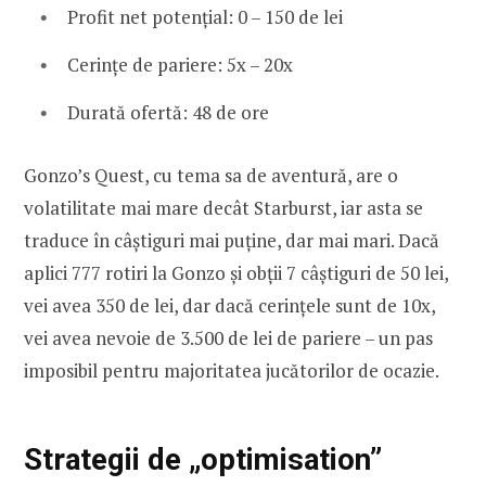
Profit net potențial: 0 – 150 de lei
Cerințe de pariere: 5x – 20x
Durată ofertă: 48 de ore
Gonzo’s Quest, cu tema sa de aventură, are o
volatilitate mai mare decât Starburst, iar asta se
traduce în câștiguri mai puține, dar mai mari. Dacă
aplici 777 rotiri la Gonzo și obții 7 câștiguri de 50 lei,
vei avea 350 de lei, dar dacă cerințele sunt de 10x,
vei avea nevoie de 3.500 de lei de pariere – un pas
imposibil pentru majoritatea jucătorilor de ocazie.
Strategii de „optimisation”