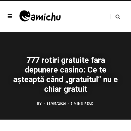
777 rotiri gratuite fara
depunere casino: Ce te
așteaptă când „gratuitul” nu e
chiar gratuit
BY
18/05/2026
5 MINS READ