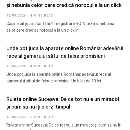
și nebunia celor care cred că norocul e la un click
18/05/2026
4 MINS READ
Casino bit joc instant fără înregistrare RO: Viteza și nebunia
celor care cred că norocul e la un click În…
Unde pot juca la aparate online România: adevărul
rece al gamerului sătul de false promisiuni
18/05/2026
4 MINS READ
Unde pot juca la aparate online România: adevărul rece al
gamerului sătul de false promisiuni Un bilet de 10 lei…
Ruleta online Suceava: De ce tot nu e un miracol
și cum să nu îți pierzi timpul
18/05/2026
5 MINS READ
Ruleta online Suceava: De ce tot nu e un miracol și cum să nu îți