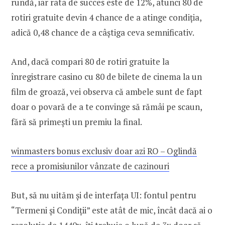
rundă, iar rata de succes este de 12%, atunci 80 de
rotiri gratuite devin 4 chance de a atinge condiția,
adică 0,48 chance de a câștiga ceva semnificativ.
And, dacă compari 80 de rotiri gratuite la
înregistrare casino cu 80 de bilete de cinema la un
film de groază, vei observa că ambele sunt de fapt
doar o povară de a te convinge să rămâi pe scaun,
fără să primești un premiu la final.
winmasters bonus exclusiv doar azi RO – Oglindă
rece a promisiunilor vânzate de cazinouri
But, să nu uităm și de interfața UI: fontul pentru
“Termeni și Condiții” este atât de mic, încât dacă ai o