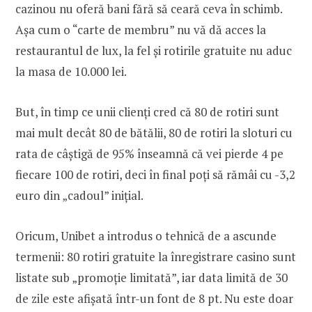
cazinou nu oferă bani fără să ceară ceva în schimb.
Așa cum o “carte de membru” nu vă dă acces la
restaurantul de lux, la fel și rotirile gratuite nu aduc
la masa de 10.000 lei.
But, în timp ce unii clienți cred că 80 de rotiri sunt
mai mult decât 80 de bătălii, 80 de rotiri la sloturi cu
rata de câștigă de 95% înseamnă că vei pierde 4 pe
fiecare 100 de rotiri, deci în final poți să rămâi cu -3,2
euro din „cadoul” inițial.
Oricum, Unibet a introdus o tehnică de a ascunde
termenii: 80 rotiri gratuite la înregistrare casino sunt
listate sub „promoție limitată”, iar data limită de 30
de zile este afișată într-un font de 8 pt. Nu este doar