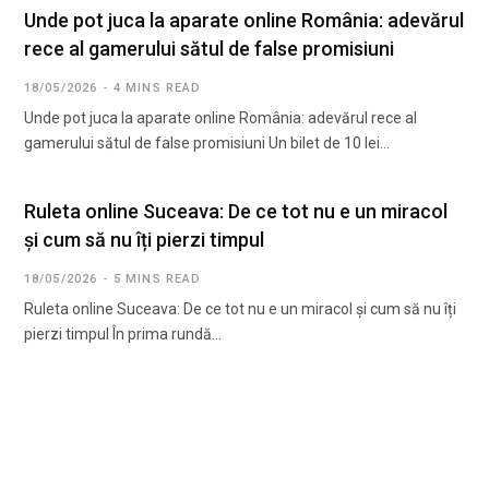
Unde pot juca la aparate online România: adevărul
rece al gamerului sătul de false promisiuni
18/05/2026
4 MINS READ
Unde pot juca la aparate online România: adevărul rece al
gamerului sătul de false promisiuni Un bilet de 10 lei…
Ruleta online Suceava: De ce tot nu e un miracol
și cum să nu îți pierzi timpul
18/05/2026
5 MINS READ
Ruleta online Suceava: De ce tot nu e un miracol și cum să nu îți
pierzi timpul În prima rundă…