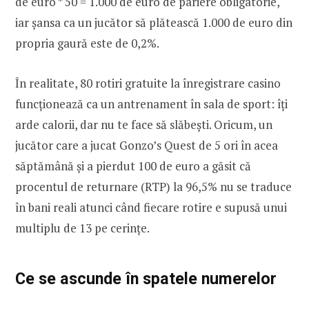
de euro * 50 = 1.000 de euro de pariere obligatorie,
iar șansa ca un jucător să plătească 1.000 de euro din
propria gaură este de 0,2%.
În realitate, 80 rotiri gratuite la înregistrare casino
funcționează ca un antrenament în sala de sport: îți
arde calorii, dar nu te face să slăbești. Oricum, un
jucător care a jucat Gonzo’s Quest de 5 ori în acea
săptămână și a pierdut 100 de euro a găsit că
procentul de returnare (RTP) la 96,5% nu se traduce
în bani reali atunci când fiecare rotire e supusă unui
multiplu de 13 pe cerințe.
Ce se ascunde în spatele numerelor