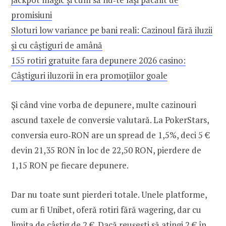
promisiuni
Sloturi low variance pe bani reali: Cazinoul fără iluzii
și cu câștiguri de amână
155 rotiri gratuite fara depunere 2026 casino:
Câștiguri iluzorii în era promoțiilor goale
Și când vine vorba de depunere, multe cazinouri
ascund taxele de conversie valutară. La PokerStars,
conversia euro‑RON are un spread de 1,5%, deci 5 €
devin 21,35 RON în loc de 22,50 RON, pierdere de
1,15 RON pe fiecare depunere.
Dar nu toate sunt pierderi totale. Unele platforme,
cum ar fi Unibet, oferă rotiri fără wagering, dar cu
limita de câștig de 2 €. Dacă reușești să atingi 2 € în