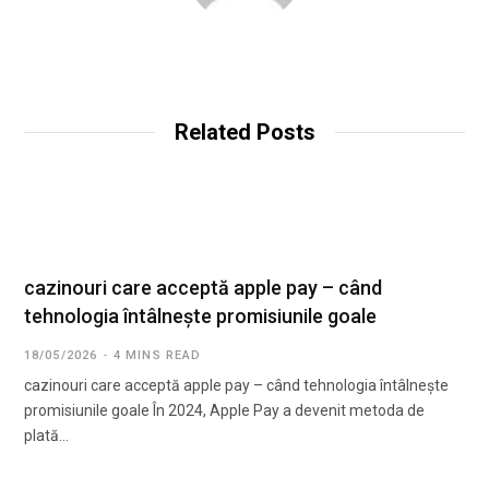
Related Posts
cazinouri care acceptă apple pay – când
tehnologia întâlnește promisiunile goale
18/05/2026
4 MINS READ
cazinouri care acceptă apple pay – când tehnologia întâlnește
promisiunile goale În 2024, Apple Pay a devenit metoda de
plată…