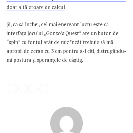
doar altă eroare de calcul
Și, ca să închei, cel mai enervant lucru este că
interfața jocului „Gonzo’s Quest” are un buton de
“spin” cu fontul atât de mic încât trebuie să mă
apropii de ecran cu 3 cm pentru a-l citi, distrugându-
mi postura și speranțele de câștig.