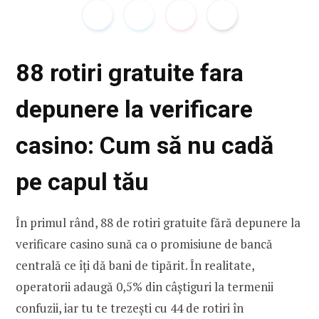
88 rotiri gratuite fara
depunere la verificare
casino: Cum să nu cadă
pe capul tău
În primul rând, 88 de rotiri gratuite fără depunere la
verificare casino sună ca o promisiune de bancă
centrală ce îți dă bani de tipărit. În realitate,
operatorii adaugă 0,5% din câștiguri la termenii
confuzii, iar tu te trezești cu 44 de rotiri în