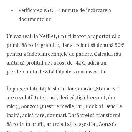
Verificarea KYC = 4 minute de încărcare a
documentelor
Un caz real: la NetBet, un utilizator a raportat că a
primit 88 rotiri gratuite, dar a trebuit să depună 50 €
pentru a îndeplini cerințele de pariere. Calculul său
arăta că profitul net a fost de -42 €, adică un
pierdere netă de 84% față de suma investită.
În plus, volatilitățile sloturilor variază: „Starburst”
are o volatilitate joasă, deci câștigă frecvent, dar
mici; „Gonzo’s Quest” e medie, iar „Book of Dead” e
înaltă, adică rare, dar mari. Dacă vrei să transformi
88 rotiri în profit, ar trebui să te așezi la „Gonzo’s