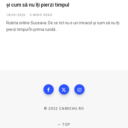
și cum să nu îți pierzi timpul
18/05/2026
5 MINS READ
Ruleta online Suceava: De ce tot nu e un miracol și cum să nu îți
pierzi timpul În prima rundă…
© 2022 CAMICHU.RO
TOP