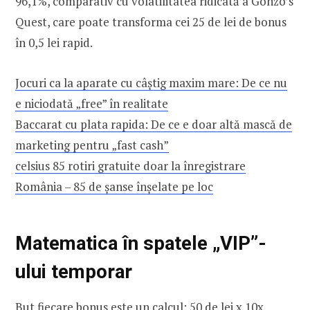
96,1%, comparativ cu volatilitatea ridicată a Gonzo’s
Quest, care poate transforma cei 25 de lei de bonus
în 0,5 lei rapid.
Jocuri ca la aparate cu câștig maxim mare: De ce nu
e niciodată „free” în realitate
Baccarat cu plata rapida: De ce e doar altă mască de
marketing pentru „fast cash”
celsius 85 rotiri gratuite doar la înregistrare
România – 85 de șanse înșelate pe loc
Matematica în spatele „VIP”-
ului temporar
But fiecare bonus este un calcul: 50 de lei x 10x