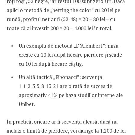
roți roșii, 52 negre, iar restul 100 sunt zero‑uri. Dacă
aplici o metodă de „betting the color” cu 20 lei pe
rundă, profitul net ar fi (52‑48) × 20 = 80 lei – cu
toate că ai investit 200 × 20 = 4.000 lei în total.
Un exemplu de metodă „D’Alembert”: miza
crește cu 10 lei după fiecare pierdere și scade
cu 10 lei după fiecare câștig.
Un altă tactică „Fibonacci”: secvența
1‑1‑2‑3‑5‑8‑13‑21 are o rată de succes de
aproximativ 41% pe baza studiilor interne ale
Unibet.
În practică, oricare ar fi secvența aleasă, dacă nu
incluzi o limită de pierdere, vei ajunge la 1.200 de lei