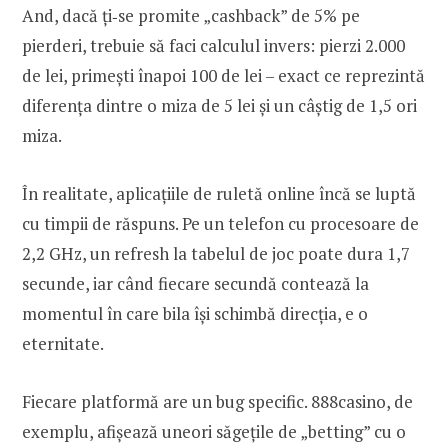
And, dacă ți‑se promite „cashback” de 5% pe
pierderi, trebuie să faci calculul invers: pierzi 2.000
de lei, primești înapoi 100 de lei – exact ce reprezintă
diferența dintre o miza de 5 lei și un câștig de 1,5 ori
miza.
În realitate, aplicațiile de ruletă online încă se luptă
cu timpii de răspuns. Pe un telefon cu procesoare de
2,2 GHz, un refresh la tabelul de joc poate dura 1,7
secunde, iar când fiecare secundă contează la
momentul în care bila își schimbă direcția, e o
eternitate.
Fiecare platformă are un bug specific. 888casino, de
exemplu, afișează uneori săgețile de „betting” cu o