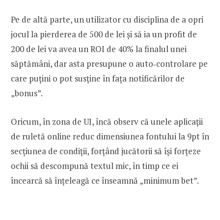
Pe de altă parte, un utilizator cu disciplina de a opri
jocul la pierderea de 500 de lei și să ia un profit de
200 de lei va avea un ROI de 40% la finalul unei
săptămâni, dar asta presupune o auto‑controlare pe
care puțini o pot susține în fața notificărilor de
„bonus”.
Oricum, în zona de UI, încă observ că unele aplicații
de ruletă online reduc dimensiunea fontului la 9pt în
secțiunea de condiții, forțând jucătorii să își forțeze
ochii să descompună textul mic, în timp ce ei
încearcă să înțeleagă ce înseamnă „minimum bet”.