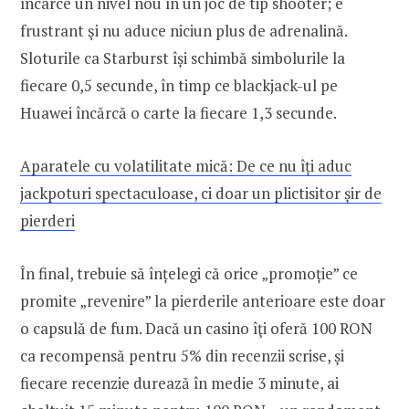
încarce un nivel nou în un joc de tip shooter; e
frustrant şi nu aduce niciun plus de adrenalină.
Sloturile ca Starburst își schimbă simbolurile la
fiecare 0,5 secunde, în timp ce blackjack-ul pe
Huawei încărcă o carte la fiecare 1,3 secunde.
Aparatele cu volatilitate mică: De ce nu îți aduc
jackpoturi spectaculoase, ci doar un plictisitor șir de
pierderi
În final, trebuie să înțelegi că orice „promoție” ce
promite „revenire” la pierderile anterioare este doar
o capsulă de fum. Dacă un casino îţi oferă 100 RON
ca recompensă pentru 5% din recenzii scrise, și
fiecare recenzie durează în medie 3 minute, ai