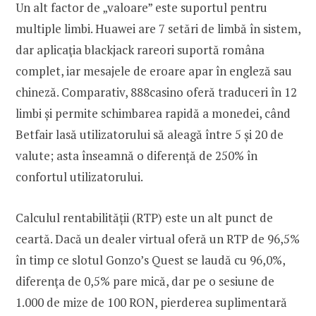
Un alt factor de „valoare” este suportul pentru
multiple limbi. Huawei are 7 setări de limbă în sistem,
dar aplicaţia blackjack rareori suportă româna
complet, iar mesajele de eroare apar în engleză sau
chineză. Comparativ, 888casino oferă traduceri în 12
limbi și permite schimbarea rapidă a monedei, când
Betfair lasă utilizatorului să aleagă între 5 și 20 de
valute; asta înseamnă o diferență de 250% în
confortul utilizatorului.
Calculul rentabilității (RTP) este un alt punct de
ceartă. Dacă un dealer virtual oferă un RTP de 96,5%
în timp ce slotul Gonzo’s Quest se laudă cu 96,0%,
diferenţa de 0,5% pare mică, dar pe o sesiune de
1.000 de mize de 100 RON, pierderea suplimentară