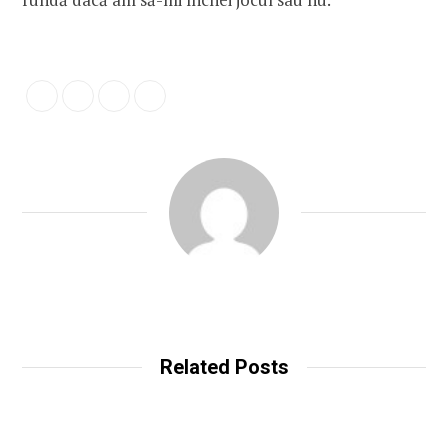
Related Posts