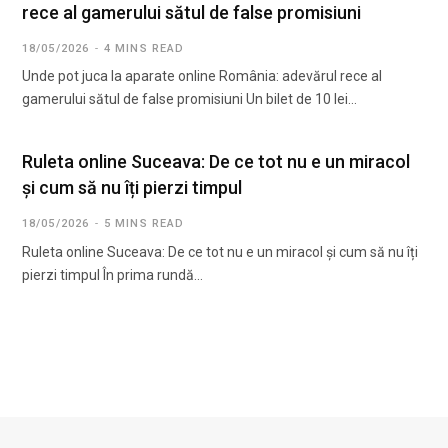
rece al gamerului sătul de false promisiuni
18/05/2026
4 MINS READ
Unde pot juca la aparate online România: adevărul rece al
gamerului sătul de false promisiuni Un bilet de 10 lei…
Ruleta online Suceava: De ce tot nu e un miracol
și cum să nu îți pierzi timpul
18/05/2026
5 MINS READ
Ruleta online Suceava: De ce tot nu e un miracol și cum să nu îți
pierzi timpul În prima rundă…