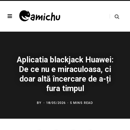
Aplicatia blackjack Huawei:
De ce nu e miraculoasa, ci
doar altă încercare de a-ți
fura timpul
BY
18/05/2026
5 MINS READ