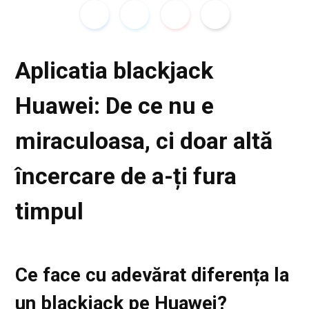
Aplicatia blackjack
Huawei: De ce nu e
miraculoasa, ci doar altă
încercare de a-ți fura
timpul
Ce face cu adevărat diferența la
un blackjack pe Huawei?