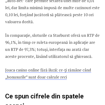
„auto‑bet” care permite setarea unei mize de 0,01
lei, dar limita minimă impusă de multe cazinouri este
0,10 lei, forţând jucătorii să plătească peste 10 ori
valoarea dorită.
În comparaţie, sloturile ca Starburst oferă un RTP de
96,1%, în timp ce ruleta europeană în aplicaţie are
un RTP de 97,3%; totuşi, interfaţa nu arată clar
aceste procente, lăsând utilizatorul să ghicească.
Joaca casino online fără iluzii: ce-ți rămâne când
„bonusurile” sunt doar calcule reci
Ce spun cifrele din spatele