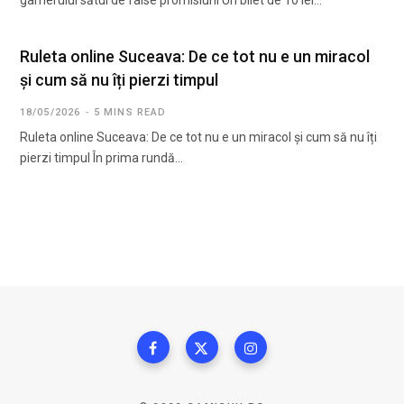
gamerului sătul de false promisiuni Un bilet de 10 lei…
Ruleta online Suceava: De ce tot nu e un miracol
și cum să nu îți pierzi timpul
18/05/2026
5 MINS READ
Ruleta online Suceava: De ce tot nu e un miracol și cum să nu îți
pierzi timpul În prima rundă…