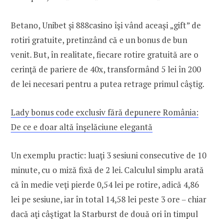
Betano, Unibet și 888casino îşi vând aceaşi „gift” de
rotiri gratuite, pretinzând că e un bonus de bun
venit. But, în realitate, fiecare rotire gratuită are o
cerinţă de pariere de 40x, transformând 5 lei în 200
de lei necesari pentru a putea retrage primul câştig.
Lady bonus code exclusiv fără depunere România:
De ce e doar altă înșelăciune elegantă
Un exemplu practic: luaţi 3 sesiuni consecutive de 10
minute, cu o miză fixă de 2 lei. Calculul simplu arată
că în medie veţi pierde 0,54 lei pe rotire, adică 4,86
lei pe sesiune, iar în total 14,58 lei peste 3 ore – chiar
dacă aţi câştigat la Starburst de două ori în timpul