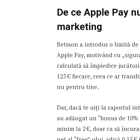
De ce Apple Pay nu
marketing
Betsson a introdus o limită d
Apple Pay, motivând cu „sigura
calculată să împiedice jucători
125 € fiecare, ceea ce ar trans
nu pentru tine.
Dar, dacă te uiți la raportul i
au adăugat un “bonus de 10% l
minim la 2 €, doar ca să încura
net al “free”-ului, adică 0,15 €