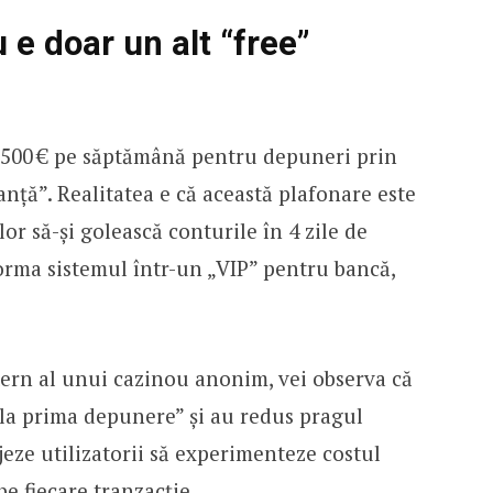
 e doar un alt “free”
e 500 € pe săptămână pentru depuneri prin
nță”. Realitatea e că această plafonare este
lor să-și golească conturile în 4 zile de
forma sistemul într-un „VIP” pentru bancă,
ntern al unui cazinou anonim, vei observa că
a prima depunere” și au redus pragul
jeze utilizatorii să experimenteze costul
 pe fiecare tranzacție.