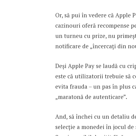
Or, să pui în vedere că Apple 
cazinouri oferă recompense pen
un turneu cu prize, nu primeșt
notificare de „încercați din no
Deși Apple Pay se laudă cu cri
este că utilizatorii trebuie să 
evita frauda – un pas în plus c
„maratonă de autenticare”.
And, să închei cu un detaliu d
selecție a monedei în jocul de