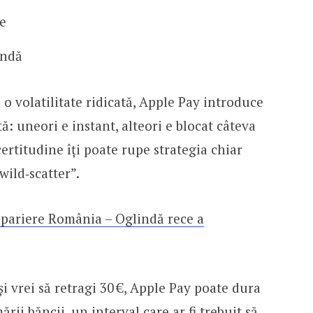
e
undă
o volatilitate ridicată, Apple Pay introduce
tă: uneori e instant, alteori e blocat câteva
ertitudine îți poate rupe strategia chiar
wild‑scatter”.
e pariere România – Oglindă rece a
i vrei să retragi 30 €, Apple Pay poate dura
rii băncii, un interval care ar fi trebuit să