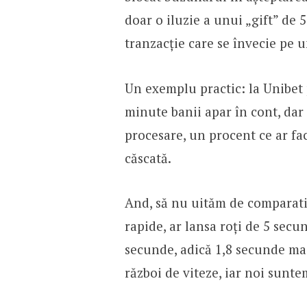
doar o iluzie a unui „gift” de 5
tranzacție care se învecie pe 
Un exemplu practic: la Unibet 
minute banii apar în cont, dar 
procesare, un procent ce ar fa
căscată.
And, să nu uităm de comparatia 
rapide, ar lansa roți de 5 secu
secunde, adică 1,8 secunde mai
război de viteze, iar noi sunte