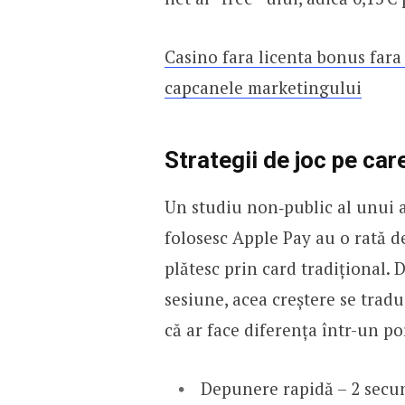
Casino fara licenta bonus fara
capcanele marketingului
Strategii de joc pe car
Un studiu non‑public al unui an
folosesc Apple Pay au o rată d
plătesc prin card tradițional. 
sesiune, acea creștere se tradu
că ar face diferența într-un po
Depunere rapidă – 2 secu