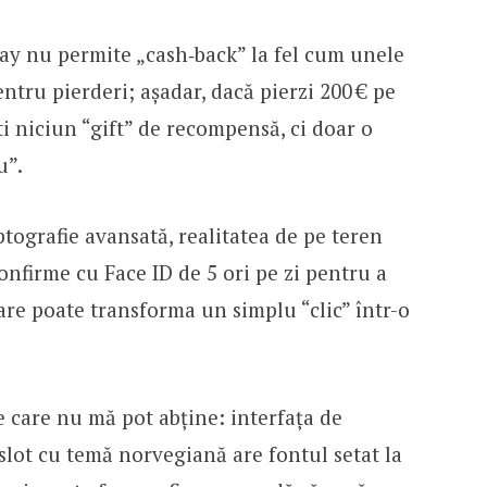
Pay nu permite „cash‑back” la fel cum unele
tru pierderi; așadar, dacă pierzi 200 € pe
i niciun “gift” de recompensă, ci doar o
u”.
ptografie avansată, realitatea de pe teren
confirme cu Face ID de 5 ori pe zi pentru a
are poate transforma un simplu “clic” într-o
e care nu mă pot abține: interfața de
 slot cu temă norvegiană are fontul setat la