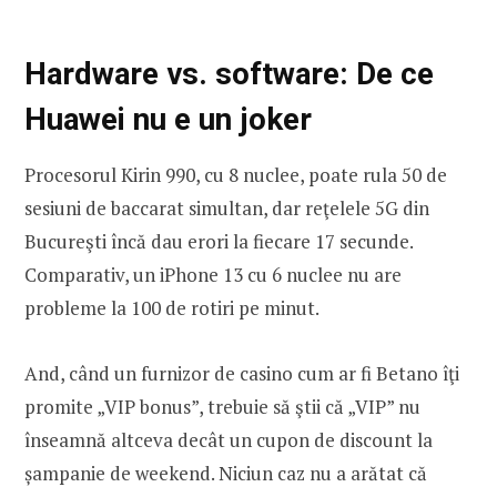
Hardware vs. software: De ce
Huawei nu e un joker
Procesorul Kirin 990, cu 8 nuclee, poate rula 50 de
sesiuni de baccarat simultan, dar reţelele 5G din
Bucureşti încă dau erori la fiecare 17 secunde.
Comparativ, un iPhone 13 cu 6 nuclee nu are
probleme la 100 de rotiri pe minut.
And, când un furnizor de casino cum ar fi Betano îţi
promite „VIP bonus”, trebuie să ştii că „VIP” nu
înseamnă altceva decât un cupon de discount la
șampanie de weekend. Niciun caz nu a arătat că