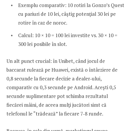
Exemplu comparativ: 10 rotiri la Gonzo’s Quest
cu pariuri de 10 lei, câştig potenţial 30 lei pe
rotire în caz de noroc.
Calcul: 10 × 10 = 100 lei investite vs. 30 × 10 =
300 lei posibile în slot.
Un alt punct crucial: în Unibet, când jocul de
baccarat rulează pe Huawei, există o întârziere de
0,8 secunde la fiecare decizie a dealer‑ului,
comparativ cu 0,3 secunde pe Android. Aceşti 0,5
secunde suplimentare pot schimba rezultatul
fiecărei mâini, de aceea mulţi jucători simt că
telefonul le “trădează” la fiecare 7‑8 runde.
Because, în cele din urmă, marketingul spune