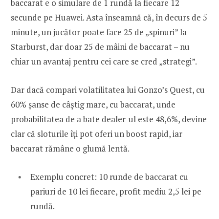
baccarat e o simulare de 1 rundă la fiecare 12
secunde pe Huawei. Asta înseamnă că, în decurs de 5
minute, un jucător poate face 25 de „spinuri” la
Starburst, dar doar 25 de mâini de baccarat – nu
chiar un avantaj pentru cei care se cred „strategi”.
Dar dacă compari volatilitatea lui Gonzo’s Quest, cu
60% șanse de câştig mare, cu baccarat, unde
probabilitatea de a bate dealer-ul este 48,6%, devine
clar că sloturile îţi pot oferi un boost rapid, iar
baccarat rămâne o glumă lentă.
Exemplu concret: 10 runde de baccarat cu
pariuri de 10 lei fiecare, profit mediu 2,5 lei pe
rundă.