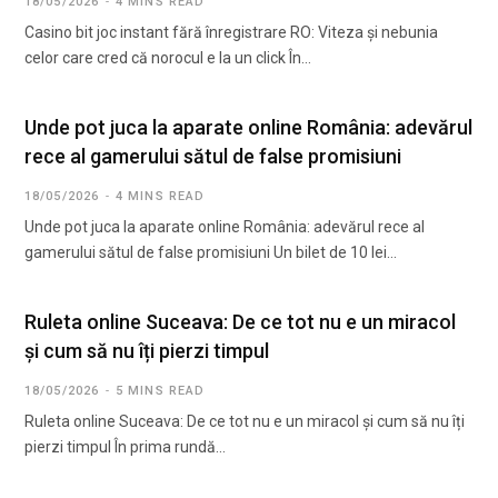
18/05/2026
4 MINS READ
Casino bit joc instant fără înregistrare RO: Viteza și nebunia
celor care cred că norocul e la un click În…
Unde pot juca la aparate online România: adevărul
rece al gamerului sătul de false promisiuni
18/05/2026
4 MINS READ
Unde pot juca la aparate online România: adevărul rece al
gamerului sătul de false promisiuni Un bilet de 10 lei…
Ruleta online Suceava: De ce tot nu e un miracol
și cum să nu îți pierzi timpul
18/05/2026
5 MINS READ
Ruleta online Suceava: De ce tot nu e un miracol și cum să nu îți
pierzi timpul În prima rundă…