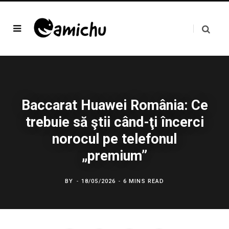
Baccarat Huawei România: Ce
trebuie să ştii când-ţi încerci
norocul pe telefonul
„premium”
BY
18/05/2026
6 MINS READ