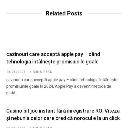
Related Posts
cazinouri care acceptă apple pay – când
tehnologia întâlnește promisiunile goale
18/05/2026
4 MINS READ
cazinouri care acceptă apple pay – când tehnologia întâlnește
promisiunile goale În 2024, Apple Pay a devenit metoda de
plată…
Casino bit joc instant fără înregistrare RO: Viteza
și nebunia celor care cred că norocul e la un click