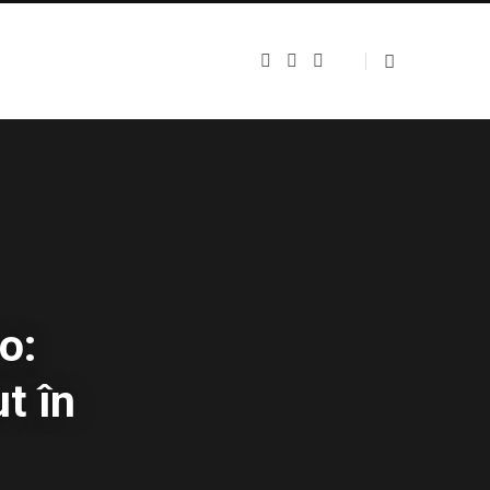
F
X
I
a
(
n
c
T
s
e
w
t
b
i
a
o
t
g
o
t
r
k
e
a
r
m
)
o:
t în