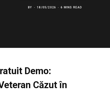
BY
18/05/2026
6 MINS READ
ratuit Demo:
 Veteran Căzut în