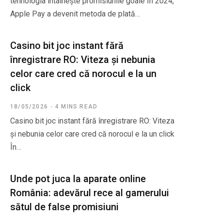
tehnologia întâlnește promisiunile goale În 2024,
Apple Pay a devenit metoda de plată…
Casino bit joc instant fără
înregistrare RO: Viteza și nebunia
celor care cred că norocul e la un
click
18/05/2026
4 MINS READ
Casino bit joc instant fără înregistrare RO: Viteza
și nebunia celor care cred că norocul e la un click
În…
Unde pot juca la aparate online
România: adevărul rece al gamerului
sătul de false promisiuni