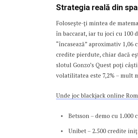
Strategia reală din sp
Foloseşte-ţi mintea de matema
în baccarat, iar tu joci cu 100 
“încasează” aproximativ 1,06 
credite pierdute, chiar dacă eșt
slotul Gonzo’s Quest poţi câşti
volatilitatea este 7,2% – mult
Unde joc blackjack online Româ
Betsson – demo cu 1.000 cr
Unibet – 2.500 credite iniţ