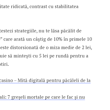
itate ridicată, contrast cu stabilitatea
testezi strategiile, nu te lăsa păcălit de
me” care arată un câştig de 10% în primele 10
 este distorsionată de o miza medie de 2 lei,
buie să minteşti cu 5 lei pe rundă pentru a
tiri.
asino – Mită digitală pentru păcăleli de la
li: 7 greșeli mortale pe care le fac și nu