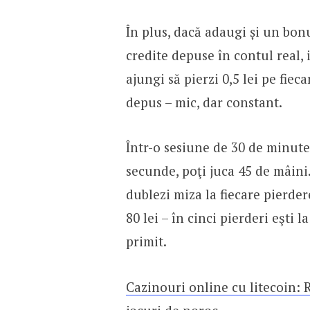
În plus, dacă adaugi și un bon
credite depuse în contul real, i
ajungi să pierzi 0,5 lei pe fiec
depus – mic, dar constant.
Într-o sesiune de 30 de minute,
secunde, poţi juca 45 de mâini.
dublezi miza la fiecare pierdere
80 lei – în cinci pierderi eşti l
primit.
Cazinouri online cu litecoin: 