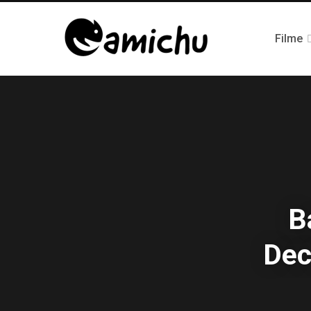
Filme
B
Dec