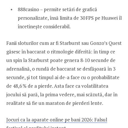
888casino – permite setări de grafică
personalizate, însă limita de 30 FPS pe Huawei îl
încetinește considerabil.
Fanii sloturilor cum ar fi Starburst sau Gonzo’s Quest
găsesc în baccarat o ritmologie diferită: în timp ce
un spin la Starburst poate genera 8‑10 secunde de
adrenalină, o rundă de baccarat se desfășoară în 3
secunde, și tot timpul ai de-a face cu o probabilitate
de 48,6 % de a pierde. Asta face ca volatilitatea
jocului să pară, la prima vedere, mai scăzută, dar în
realitate să fie un maraton de pierderi lente.
Jocuri ca la aparate online pe bani 2026: Falsul