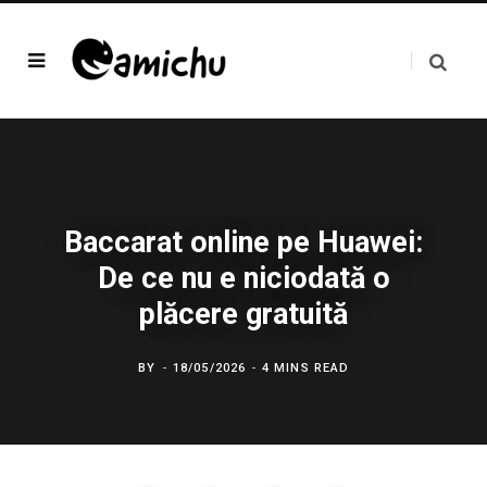
Baccarat online pe Huawei:
De ce nu e niciodată o
plăcere gratuită
BY
18/05/2026
4 MINS READ