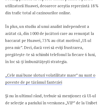
utilizatorii Huawei, deoarece aceștia reprezintă 18 %
din trafic total al cazinourilor online.
În plus, un studiu al unui analist independent a
arătat că, din 1 000 de jucători care au renunțat la
baccarat pe Huawei, 73 % au citat motivul „UI‑ul
prea mic”. Deci, dacă vrei să eviți frustrarea,
pregătește-te să schimbi telefonul la fiecare 6 luni,
în loc să-ți îmbunătățești strategia.
„Cele mai bune sloturi volatilitate mare” nu sunt o
poveste de pe tărâmul fanteziei
Și nu în ultimul rând, trebuie să menționez că UI‑ul
de selecție a pariului în versiunea „VIP” de la Unibet