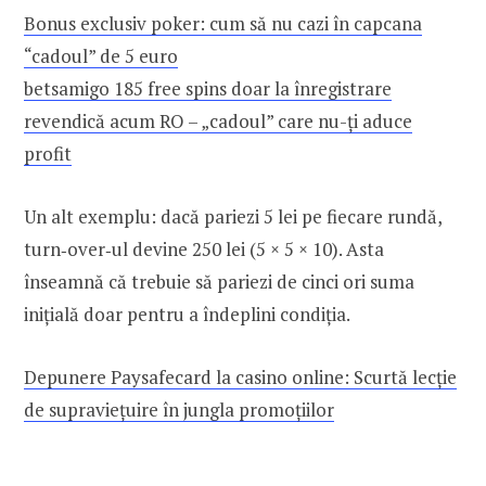
Bonus exclusiv poker: cum să nu cazi în capcana
“cadoul” de 5 euro
betsamigo 185 free spins doar la înregistrare
revendică acum RO – „cadoul” care nu-ți aduce
profit
Un alt exemplu: dacă pariezi 5 lei pe fiecare rundă,
turn‑over‑ul devine 250 lei (5 × 5 × 10). Asta
înseamnă că trebuie să pariezi de cinci ori suma
inițială doar pentru a îndeplini condiția.
Depunere Paysafecard la casino online: Scurtă lecție
de supraviețuire în jungla promoțiilor