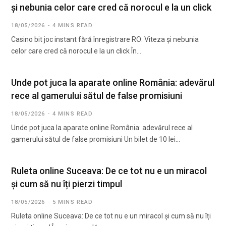
și nebunia celor care cred că norocul e la un click
18/05/2026
4 MINS READ
Casino bit joc instant fără înregistrare RO: Viteza și nebunia
celor care cred că norocul e la un click În…
Unde pot juca la aparate online România: adevărul
rece al gamerului sătul de false promisiuni
18/05/2026
4 MINS READ
Unde pot juca la aparate online România: adevărul rece al
gamerului sătul de false promisiuni Un bilet de 10 lei…
Ruleta online Suceava: De ce tot nu e un miracol
și cum să nu îți pierzi timpul
18/05/2026
5 MINS READ
Ruleta online Suceava: De ce tot nu e un miracol și cum să nu îți