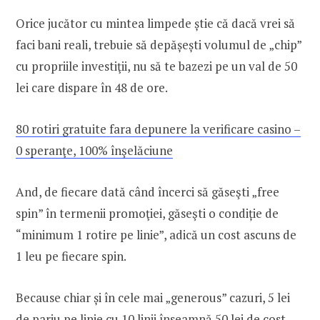
Orice jucător cu mintea limpede știe că dacă vrei să
faci bani reali, trebuie să depășești volumul de „chip”
cu propriile investiţii, nu să te bazezi pe un val de 50
lei care dispare în 48 de ore.
80 rotiri gratuite fara depunere la verificare casino –
0 speranţe, 100% înşelăciune
And, de fiecare dată când încerci să găseşti „free
spin” în termenii promoţiei, găseşti o condiție de
“minimum 1 rotire pe linie”, adică un cost ascuns de
1 leu pe fiecare spin.
Because chiar și în cele mai „generous” cazuri, 5 lei
de pariu pe linie cu 10 linii înseamnă 50 lei de cost