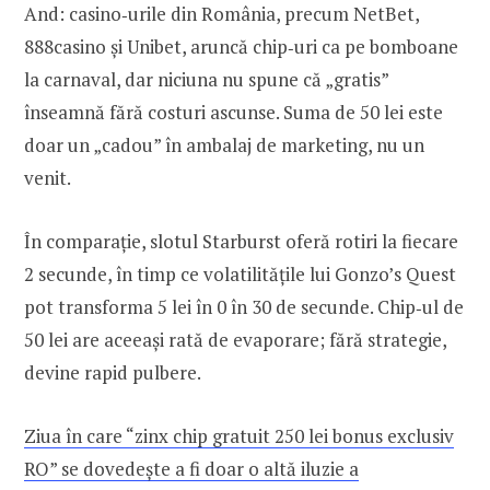
And: casino‑urile din România, precum NetBet,
888casino și Unibet, aruncă chip‑uri ca pe bomboane
la carnaval, dar niciuna nu spune că „gratis”
înseamnă fără costuri ascunse. Suma de 50 lei este
doar un „cadou” în ambalaj de marketing, nu un
venit.
În comparație, slotul Starburst oferă rotiri la fiecare
2 secunde, în timp ce volatilitățile lui Gonzo’s Quest
pot transforma 5 lei în 0 în 30 de secunde. Chip‑ul de
50 lei are aceeași rată de evaporare; fără strategie,
devine rapid pulbere.
Ziua în care “zinx chip gratuit 250 lei bonus exclusiv
RO” se dovedește a fi doar o altă iluzie a