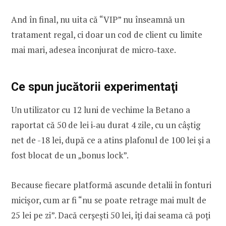
And în final, nu uita că “VIP” nu înseamnă un
tratament regal, ci doar un cod de client cu limite
mai mari, adesea înconjurat de micro‑taxe.
Ce spun jucătorii experimentaţi
Un utilizator cu 12 luni de vechime la Betano a
raportat că 50 de lei i‑au durat 4 zile, cu un câștig
net de -18 lei, după ce a atins plafonul de 100 lei şi a
fost blocat de un „bonus lock”.
Because fiecare platformă ascunde detalii în fonturi
micişor, cum ar fi “nu se poate retrage mai mult de
25 lei pe zi”. Dacă cerșești 50 lei, îți dai seama că poți