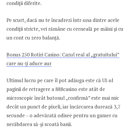
condiții diferite.
Pe scurt, dacă nu te încadrezi într‑una dintre acele
condiții stricte, vei rămâne cu cerneală pe mâini și cu
un cont cu zero balanță.
Bonus 250 Rotiri Casino: Cazul real al „gratuitului”
care nu-ți aduce aur
Ultimul lucru pe care îl pot adăuga este că UI‑ul
paginii de retragere a 888casino este atât de
microscopic încât butonul „confirmă” este mai mic
decât un punct de pixeli, iar încărcarea durează 3,7
secunde – o adevărată odisee pentru un gamer cu
nerăbdarea să-și scoată banii.