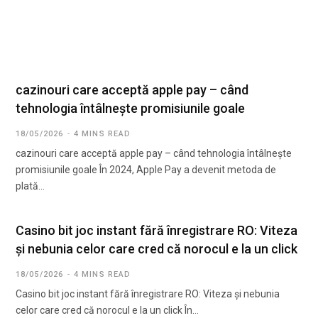
cazinouri care acceptă apple pay – când
tehnologia întâlnește promisiunile goale
18/05/2026
4 MINS READ
cazinouri care acceptă apple pay – când tehnologia întâlnește
promisiunile goale În 2024, Apple Pay a devenit metoda de
plată…
Casino bit joc instant fără înregistrare RO: Viteza
și nebunia celor care cred că norocul e la un click
18/05/2026
4 MINS READ
Casino bit joc instant fără înregistrare RO: Viteza și nebunia
celor care cred că norocul e la un click În…