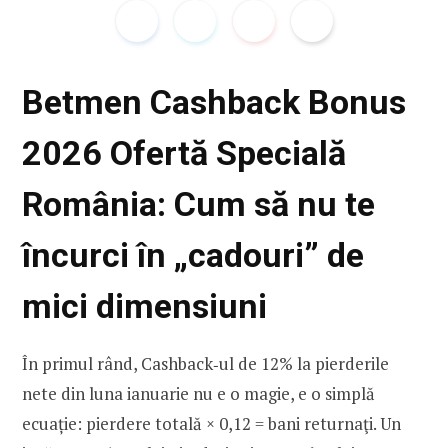
Betmen Cashback Bonus
2026 Ofertă Specială
România: Cum să nu te
încurci în „cadouri” de
mici dimensiuni
În primul rând, Cashback‑ul de 12% la pierderile
nete din luna ianuarie nu e o magie, e o simplă
ecuație: pierdere totală × 0,12 = bani returnaţi. Un