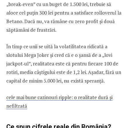
„break‑even” cu un buget de 1.500 lei, trebuie să
aloce cel puțin 300 lei pentru a satisface rolloverul la
Betano. Dacă nu, va rămâne cu zero profit și două
săptămâni de frustrări.
În timp ce unii se uită la volatilitatea ridicată a
slotului Mega Joker și cred că e o șansă de a „lovi
jackpot‑ul”, realitatea este că pentru fiecare 100 de
rotiri, media câștigului este de 1,2 lei. Așadar, fără un
capital de minim 5.000 lei, nu există speranță.
cele mai bune cazinouri ripple: o realitate dură și
nefiltrată
Ce spun cifrele reale din România?