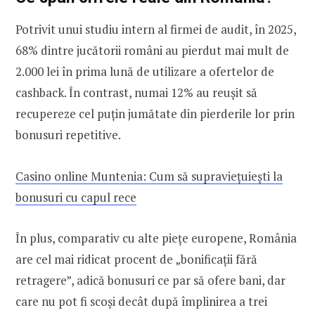
Potrivit unui studiu intern al firmei de audit, în 2025,
68% dintre jucătorii români au pierdut mai mult de
2.000 lei în prima lună de utilizare a ofertelor de
cashback. În contrast, numai 12% au reușit să
recupereze cel puțin jumătate din pierderile lor prin
bonusuri repetitive.
Casino online Muntenia: Cum să supraviețuiești la
bonusuri cu capul rece
În plus, comparativ cu alte piețe europene, România
are cel mai ridicat procent de „bonificații fără
retragere”, adică bonusuri ce par să ofere bani, dar
care nu pot fi scoși decât după împlinirea a trei