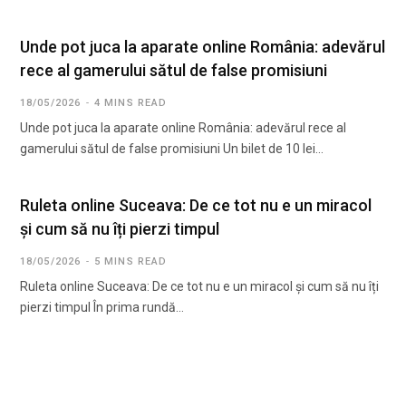
Unde pot juca la aparate online România: adevărul
rece al gamerului sătul de false promisiuni
18/05/2026
4 MINS READ
Unde pot juca la aparate online România: adevărul rece al
gamerului sătul de false promisiuni Un bilet de 10 lei…
Ruleta online Suceava: De ce tot nu e un miracol
și cum să nu îți pierzi timpul
18/05/2026
5 MINS READ
Ruleta online Suceava: De ce tot nu e un miracol și cum să nu îți
pierzi timpul În prima rundă…