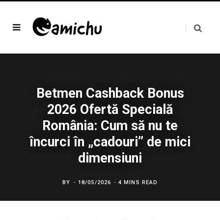
Betmen Cashback Bonus
2026 Ofertă Specială
România: Cum să nu te
încurci în „cadouri” de mici
dimensiuni
BY
18/05/2026
4 MINS READ