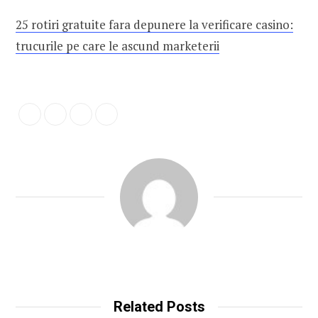
25 rotiri gratuite fara depunere la verificare casino:
trucurile pe care le ascund marketerii
Related Posts