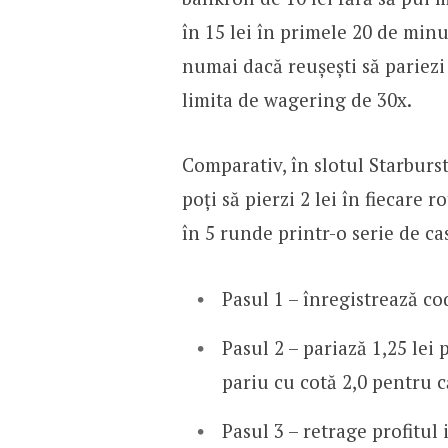
în 15 lei în primele 20 de minut
numai dacă reușești să pariezi 
limita de wagering de 30x.
Comparativ, în slotul Starburst,
poți să pierzi 2 lei în fiecare r
în 5 runde printr-o serie de ca
Pasul 1 – înregistrează co
Pasul 2 – pariază 1,25 lei
pariu cu cotă 2,0 pentru c
Pasul 3 – retrage profitul