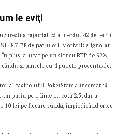
um le eviţi
curești a raportat că a pierdut 42 de lei în
od ST4R5T78 de patru ori. Motivul: a ignorat
 În plus, a jucat pe un slot cu RTP de 92%,
ducându‑și șansele cu 4 puncte procentuale.
tor al casino‑ului PokerStars a încercat să
r‑un pariu pe o linie cu cotă 2,5, dar a
e 10 lei pe fiecare rundă, împiedicând orice