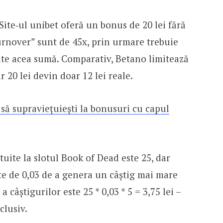
Site‑ul unibet oferă un bonus de 20 lei fără
urnover” sunt de 45x, prin urmare trebuie
oate acea sumă. Comparativ, Betano limitează
ar 20 lei devin doar 12 lei reale.
ă supraviețuiești la bonusuri cu capul
uite la slotul Book of Dead este 25, dar
ate de 0,03 de a genera un câștig mai mare
a câștigurilor este 25 * 0,03 * 5 = 3,75 lei –
clusiv.