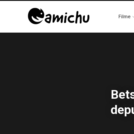
Filme
Bets
depu