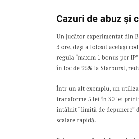
Cazuri de abuz și c
Un jucător experimentat din Bu
3 ore, deși a folosit același c
regula “maxim 1 bonus per IP”.
în loc de 96% la Starburst, re
Într-un alt exemplu, un utiliza
transforme 5 lei în 30 lei print
întâlnit “limită de depunere” d
scalare rapidă.