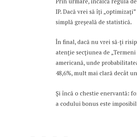
Prin urmare, încalcă regula de
IP. Dacă vrei să îți „optimizaţi”
simplă greșeală de statistică.
În final, dacă nu vrei să-ți ris
atenție secțiunea de „Termeni
americană, unde probabilitatea
48,6%, mult mai clară decât un
Și încă o chestie enervantă: f
a codului bonus este imposibil 