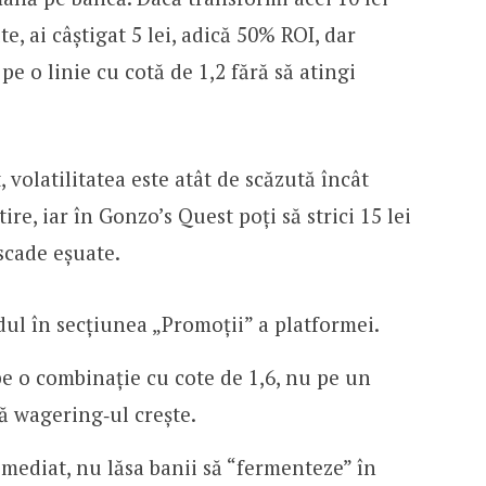
e, ai câștigat 5 lei, adică 50% ROI, dar
pe o linie cu cotă de 1,2 fără să atingi
 volatilitatea este atât de scăzută încât
otire, iar în Gonzo’s Quest poți să strici 15 lei
scade eșuate.
dul în secțiunea „Promoții” a platformei.
 pe o combinație cu cote de 1,6, nu pe un
ă wagering‑ul crește.
 imediat, nu lăsa banii să “fermenteze” în