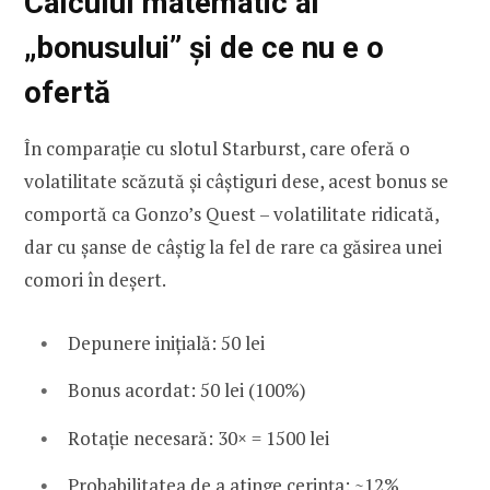
Calculul matematic al
„bonusului” și de ce nu e o
ofertă
În comparație cu slotul Starburst, care oferă o
volatilitate scăzută și câștiguri dese, acest bonus se
comportă ca Gonzo’s Quest – volatilitate ridicată,
dar cu șanse de câștig la fel de rare ca găsirea unei
comori în deșert.
Depunere inițială: 50 lei
Bonus acordat: 50 lei (100%)
Rotație necesară: 30× = 1500 lei
Probabilitatea de a atinge cerința: ~12%