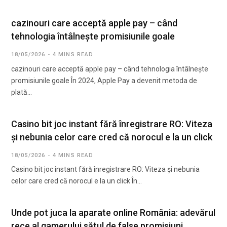
cazinouri care acceptă apple pay – când
tehnologia întâlnește promisiunile goale
18/05/2026
4 MINS READ
cazinouri care acceptă apple pay – când tehnologia întâlnește
promisiunile goale În 2024, Apple Pay a devenit metoda de
plată…
Casino bit joc instant fără înregistrare RO: Viteza
și nebunia celor care cred că norocul e la un click
18/05/2026
4 MINS READ
Casino bit joc instant fără înregistrare RO: Viteza și nebunia
celor care cred că norocul e la un click În…
Unde pot juca la aparate online România: adevărul
rece al gamerului sătul de false promisiuni