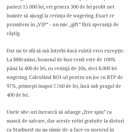
pariezi 15.000 lei, vei genera 300 de lei profit net
înainte să ajungi la cerința de wagering. Exact ce
promitem în „VIP” – un mic „gift” fără speranță de
câștig.
Dar nu te sfii să mă întrebi dacă există vreo excepție.
La 888casino, bonusul de bun venit este de 100%
până la 400 de lei, cu cerință de 20x, deci 8.000 lei
wagering. Calculând ROI-ul pentru un joc cu RTP de
97%, primești înapoi 7.760 de lei, încă sub pragul de
400 de lei.
Unele site-uri încearcă să adauge „free spin” ca
mască de salvare, dar aceste rotiri gratuite la sloturi
ca Starburst nu au nimic de-a face cu norocul în