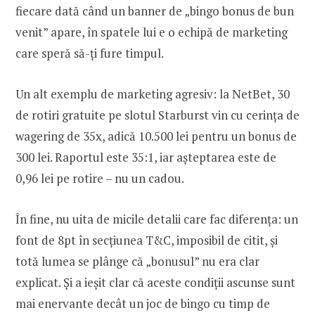
fiecare dată când un banner de „bingo bonus de bun
venit” apare, în spatele lui e o echipă de marketing
care speră să-ți fure timpul.
Un alt exemplu de marketing agresiv: la NetBet, 30
de rotiri gratuite pe slotul Starburst vin cu cerința de
wagering de 35x, adică 10.500 lei pentru un bonus de
300 lei. Raportul este 35:1, iar așteptarea este de
0,96 lei pe rotire – nu un cadou.
În fine, nu uita de micile detalii care fac diferența: un
font de 8pt în secțiunea T&C, imposibil de citit, și
totă lumea se plânge că „bonusul” nu era clar
explicat. Și a ieșit clar că aceste condiții ascunse sunt
mai enervante decât un joc de bingo cu timp de