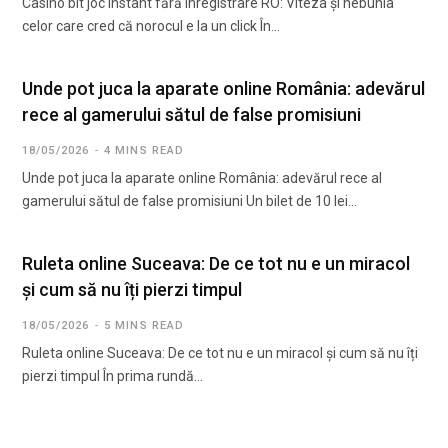
Casino bit joc instant fără înregistrare RO: Viteza și nebunia
celor care cred că norocul e la un click În…
Unde pot juca la aparate online România: adevărul
rece al gamerului sătul de false promisiuni
18/05/2026
4 MINS READ
Unde pot juca la aparate online România: adevărul rece al
gamerului sătul de false promisiuni Un bilet de 10 lei…
Ruleta online Suceava: De ce tot nu e un miracol
și cum să nu îți pierzi timpul
18/05/2026
5 MINS READ
Ruleta online Suceava: De ce tot nu e un miracol și cum să nu îți
pierzi timpul În prima rundă…