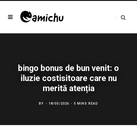
bingo bonus de bun venit: o
iluzie costisitoare care nu
merită atenția
BY
18/05/2026
5 MINS READ