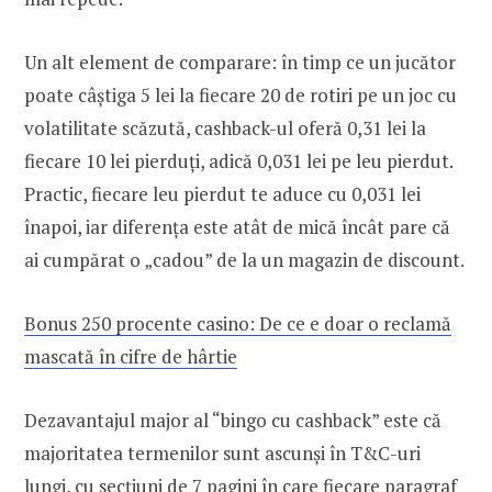
Un alt element de comparare: în timp ce un jucător
poate câștiga 5 lei la fiecare 20 de rotiri pe un joc cu
volatilitate scăzută, cashback-ul oferă 0,31 lei la
fiecare 10 lei pierduți, adică 0,031 lei pe leu pierdut.
Practic, fiecare leu pierdut te aduce cu 0,031 lei
înapoi, iar diferența este atât de mică încât pare că
ai cumpărat o „cadou” de la un magazin de discount.
Bonus 250 procente casino: De ce e doar o reclamă
mascată în cifre de hârtie
Dezavantajul major al “bingo cu cashback” este că
majoritatea termenilor sunt ascunși în T&C-uri
lungi, cu secțiuni de 7 pagini în care fiecare paragraf