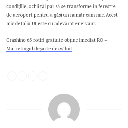
condițiile, ochii tăi par să se transforme în ferestre
de aeroport pentru a găsi un număr cam mic. Acest
mic detaliu UI este cu adevărat enervant.
Crashino 65 rotiri gratuite obține imediat RO –
Marketingul deșarte dezvăluit