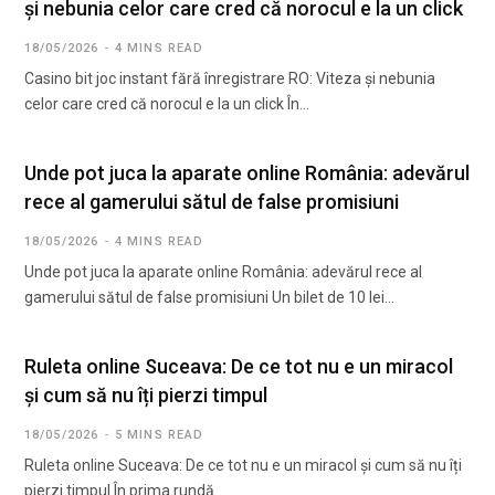
și nebunia celor care cred că norocul e la un click
18/05/2026
4 MINS READ
Casino bit joc instant fără înregistrare RO: Viteza și nebunia
celor care cred că norocul e la un click În…
Unde pot juca la aparate online România: adevărul
rece al gamerului sătul de false promisiuni
18/05/2026
4 MINS READ
Unde pot juca la aparate online România: adevărul rece al
gamerului sătul de false promisiuni Un bilet de 10 lei…
Ruleta online Suceava: De ce tot nu e un miracol
și cum să nu îți pierzi timpul
18/05/2026
5 MINS READ
Ruleta online Suceava: De ce tot nu e un miracol și cum să nu îți
pierzi timpul În prima rundă…