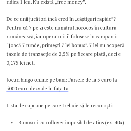
ridica 1 leu. Nu există „free money”.
De ce unii jucători încă cred în „câștiguri rapide”?
Pentru că 7 pe zi este numărul norocos în cultura
românească, iar operatorii îl folosesc în campanii:
“Joacă 7 runde, primești 7 lei bonus”. 7 lei nu acoperă
taxele de tranzacție de 2,5% pe fiecare plată, deci e
0,175 lei net.
Jocuri bingo online pe bani: Farsele de la 5 euro la
5000 euro dezvale în fața ta
Lista de capcane pe care trebuie să le recunoști:
Bonusuri cu rollover imposibil de atins (ex: 40x)