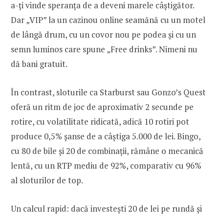
a-ți vinde speranța de a deveni marele câștigător.
Dar „VIP” la un cazinou online seamănă cu un motel
de lângă drum, cu un covor nou pe podea și cu un
semn luminos care spune „Free drinks”. Nimeni nu
dă bani gratuit.
În contrast, sloturile ca Starburst sau Gonzo’s Quest
oferă un ritm de joc de aproximativ 2 secunde pe
rotire, cu volatilitate ridicată, adică 10 rotiri pot
produce 0,5% șanse de a câștiga 5.000 de lei. Bingo,
cu 80 de bile și 20 de combinații, rămâne o mecanică
lentă, cu un RTP mediu de 92%, comparativ cu 96%
al sloturilor de top.
Un calcul rapid: dacă investești 20 de lei pe rundă și