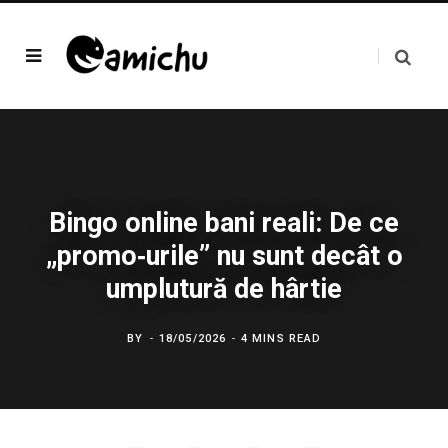
Bingo online bani reali: De ce
„promo‑urile” nu sunt decât o
umplutură de hârtie
BY
18/05/2026
4 MINS READ