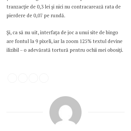
tranzacție de 0,3 lei și nici nu contracarează rata de
pierdere de 0,07 pe rundă.
Și, ca să nu uit, interfața de joc a unui site de bingo
are fontul la 9 pixeli, iar la zoom 125% textul devine
ilizibil – o adevărată tortură pentru ochii mei obosiți.