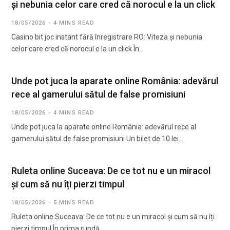
și nebunia celor care cred că norocul e la un click
18/05/2026
4 MINS READ
Casino bit joc instant fără înregistrare RO: Viteza și nebunia
celor care cred că norocul e la un click În…
Unde pot juca la aparate online România: adevărul
rece al gamerului sătul de false promisiuni
18/05/2026
4 MINS READ
Unde pot juca la aparate online România: adevărul rece al
gamerului sătul de false promisiuni Un bilet de 10 lei…
Ruleta online Suceava: De ce tot nu e un miracol
și cum să nu îți pierzi timpul
18/05/2026
5 MINS READ
Ruleta online Suceava: De ce tot nu e un miracol și cum să nu îți
pierzi timpul În prima rundă…