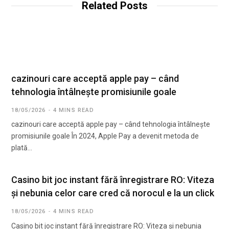
Related Posts
cazinouri care acceptă apple pay – când
tehnologia întâlnește promisiunile goale
18/05/2026
4 MINS READ
cazinouri care acceptă apple pay – când tehnologia întâlnește
promisiunile goale În 2024, Apple Pay a devenit metoda de
plată…
Casino bit joc instant fără înregistrare RO: Viteza
și nebunia celor care cred că norocul e la un click
18/05/2026
4 MINS READ
Casino bit joc instant fără înregistrare RO: Viteza și nebunia