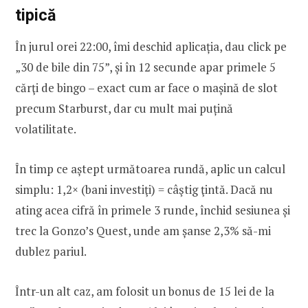
tipică
În jurul orei 22:00, îmi deschid aplicația, dau click pe
„30 de bile din 75”, și în 12 secunde apar primele 5
cărţi de bingo – exact cum ar face o mașină de slot
precum Starburst, dar cu mult mai puțină
volatilitate.
În timp ce aștept următoarea rundă, aplic un calcul
simplu: 1,2× (bani investiţi) = câştig ţintă. Dacă nu
ating acea cifră în primele 3 runde, închid sesiunea și
trec la Gonzo’s Quest, unde am șanse 2,3% să-mi
dublez pariul.
Într-un alt caz, am folosit un bonus de 15 lei de la