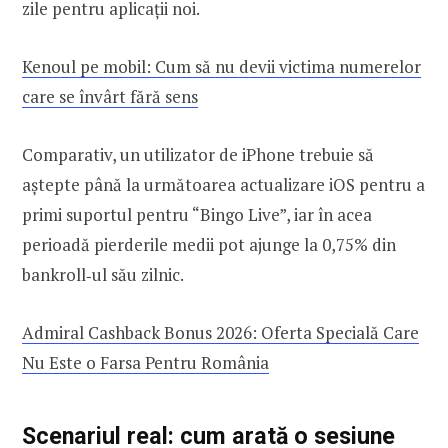
zile pentru aplicații noi.
Kenoul pe mobil: Cum să nu devii victima numerelor
care se învârt fără sens
Comparativ, un utilizator de iPhone trebuie să
aștepte până la următoarea actualizare iOS pentru a
primi suportul pentru “Bingo Live”, iar în acea
perioadă pierderile medii pot ajunge la 0,75% din
bankroll‑ul său zilnic.
Admiral Cashback Bonus 2026: Oferta Specială Care
Nu Este o Farsa Pentru România
Scenariul real: cum arată o sesiune